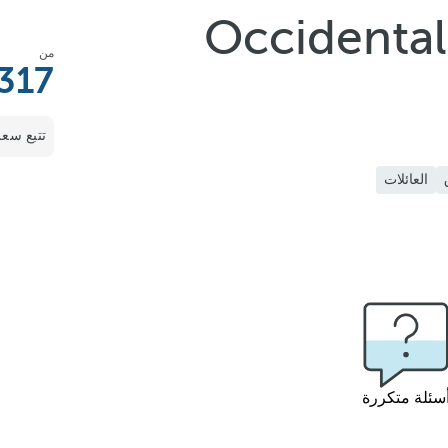
Occidental
من
317
تتبع سعر
العائلات
سئلة متكررة