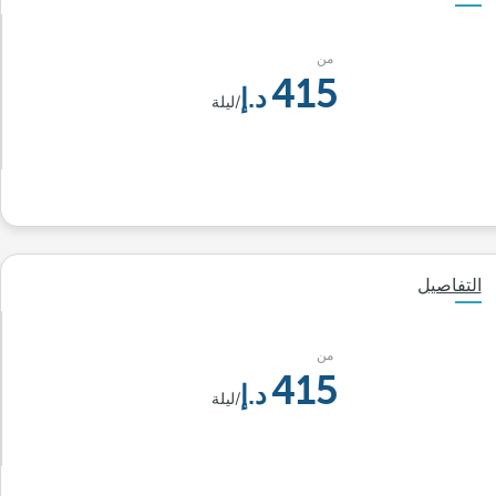
من
415
/ليلة
التفاصيل
من
415
/ليلة