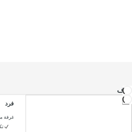
غرف
فرد
غرفة مر
تك