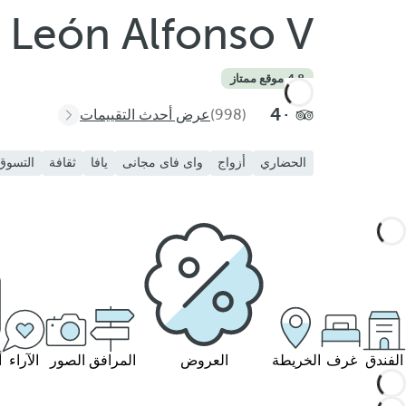
 León Alfonso V
4.8
·
موقع ممتاز
4
(998)
عرض أحدث التقييمات
الحضاري
أزواج
واى فاى مجانى
يافا
ثقافة
التسوق
الفندق
غرف
الخريطة
العروض
المرافق
الصور
الآراء
أ