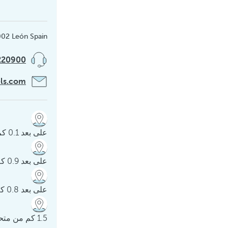
002 León Spain
220900
els.com
على بعد 0.1 كم من كازا بوتينيس
على بعد 0.9 كم من AVE
على بعد 0.8 كم من متحف ليون
1.5 كم من متحف الفن المعاصر