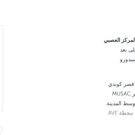
لمركز العصبي
لى بعد
ان إيسيدورو
ي قصر كوندي
لونا أو دير سان ماركوس أو متحف ليون أو متحف الفن المعاصر MUSAC
وسط المدينة.
حطة AVE.