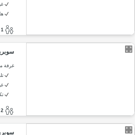
غي
ها
1 أفراد
سوبري
غرفة مم
تل
غي
تك
2 أفراد
سوبري