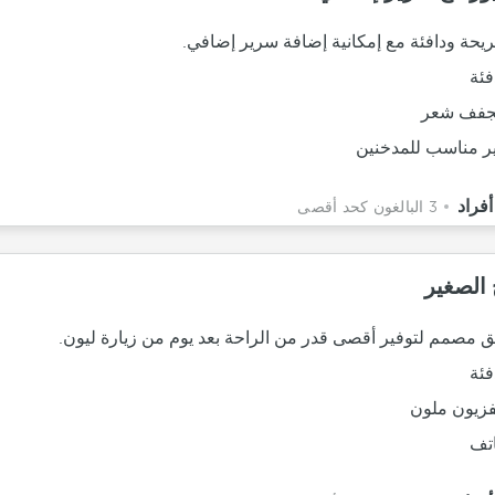
يحة ودافئة مع إمكانية إضافة سرير إضافي.
فئة
فف شعر
ر مناسب للمدخنين
3 البالغون كحد أقصى
 الصغير
يق مصمم لتوفير أقصى قدر من الراحة بعد يوم من زيارة ليون.
فئة
فزيون ملون
تف