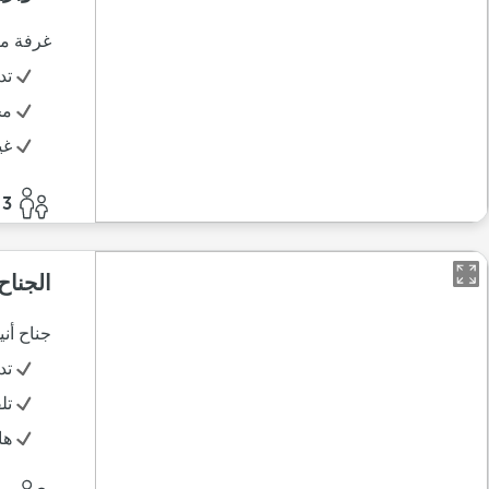
غرفة مر
تد
مج
غي
3 أفراد
الجناح
جناح أن
تد
تل
ها