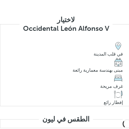
لاختيار
Occidental León Alfonso V
في قلب المدينة
مبنى بهندسة معمارية رائعة
غرف مريحة
إفطار رائع
الطقس في ليون