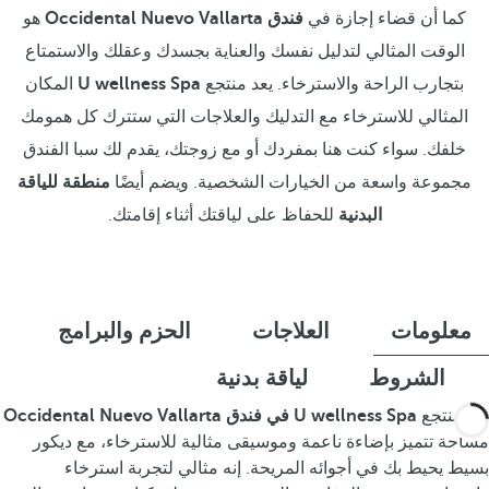
كما أن قضاء إجازة في
فندق Occidental Nuevo Vallarta
هو
الوقت المثالي لتدليل نفسك والعناية بجسدك وعقلك والاستمتاع
بتجارب الراحة والاسترخاء. يعد منتجع
U wellness Spa
المكان
المثالي للاسترخاء مع التدليك والعلاجات التي ستترك كل همومك
خلفك. سواء كنت هنا بمفردك أو مع زوجتك، يقدم لك سبا الفندق
مجموعة واسعة من الخيارات الشخصية. ويضم أيضًا
منطقة للياقة
البدنية
للحفاظ على لياقتك أثناء إقامتك.
معلومات
العلاجات
الحزم والبرامج
الشروط
لياقة بدنية
يعد منتجع
U wellness Spa في فندق Occidental Nuevo Vallarta
مساحة تتميز بإضاءة ناعمة وموسيقى مثالية للاسترخاء، مع ديكور
بسيط يحيط بك في أجوائه المريحة. إنه مثالي لتجربة استرخاء