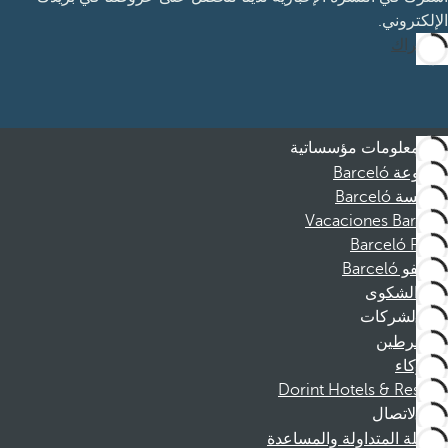
الإلكتروني.
الاشتراك
معلومات مؤسساتية
مجموعة Barceló
مؤسسة Barceló
Vacaciones Barceló
Barceló Films
موظفو Barceló
قناة الشكوى
الشركات
المنخرطين
الشركاء
Dorint Hotels & Resorts
الاتصال
الأسئلة المتداولة والمساعدة