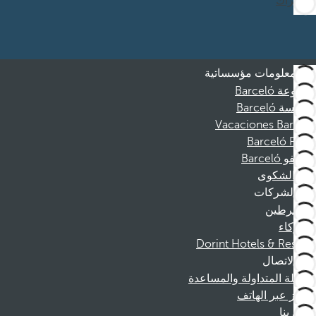
الاشتراك
معلومات مؤسساتية
مجموعة Barceló
مؤسسة Barceló
Vacaciones Barceló
Barceló Films
موظفو Barceló
قناة الشكوى
الشركات
المنخرطين
الشركاء
Dorint Hotels & Resorts
الاتصال
الأسئلة المتداولة والمساعدة
الحجز عبر الهاتف
اتصل بنا