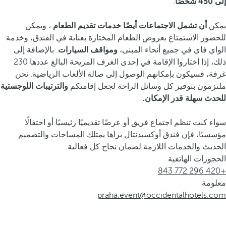
إلى 450 شخصًا
.
يمكن
أن تشمل الاجتماعات أيضًا خدمات تقديم الطعام
، ويمكن
للحضور الاستمتاع بعروض الطعام المختارة بعناية في الفندق، وخدمة
الواي فاي في جميع أنحاء المبنى،
ومواقف السيارات
. بالإضافة إلى
ذلك، إذا اختاروا الإقامة في إحدى الغرف المريحة البالغ عددها 230
غرفة، فسيكون بإمكانهم الوصول إلى صالة الألعاب الرياضية. نحن
ملتزمون بتوفير كل وسائل الراحة لجعل إقامتكم
والترتيبات اللوجستية
للحدث سهلة قدر الإمكان.
سواء كنت تنظم اجتماع فريق أو عرضًا تقديميًا رئيسيًا أو احتفالًا
مؤسسيًا، فإن فندق أوكسيدنتال براها يمتلك المساحات والتصميم
الحديث والخدمات اللازمة لضمان نجاح كل فعالية.
الحجوزات الهاتفية
+420 296 772 843
معلومة
praha.event@occidentalhotels.com