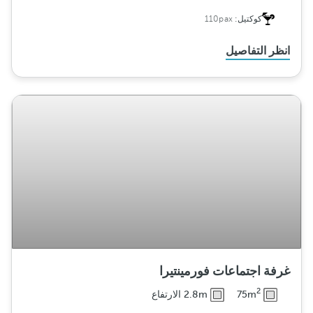
كوكتيل:
110pax
انظر التفاصيل
غرفة اجتماعات فورمينتيرا
2
75m
2.8m الارتفاع