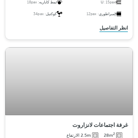
15pax
U:
نمط كاباريه:
18pax
إمبراطوري:
12pax
كوكتيل:
34pax
انظر التفاصيل
غرفة اجتماعات لانزاروت
2
28m
2.5m الارتفاع