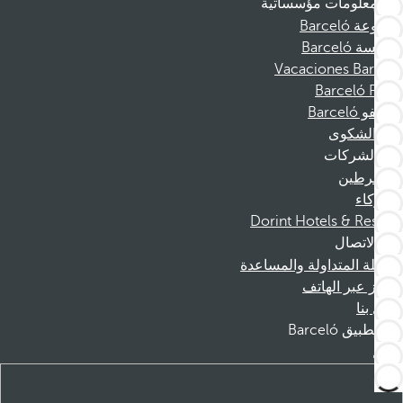
معلومات مؤسساتية
مجموعة Barceló
مؤسسة Barceló
Vacaciones Barceló
Barceló Films
موظفو Barceló
قناة الشكوى
الشركات
المنخرطين
الشركاء
Dorint Hotels & Resorts
الاتصال
الأسئلة المتداولة والمساعدة
الحجز عبر الهاتف
اتصل بنا
تطبيق Barceló
تنزيل