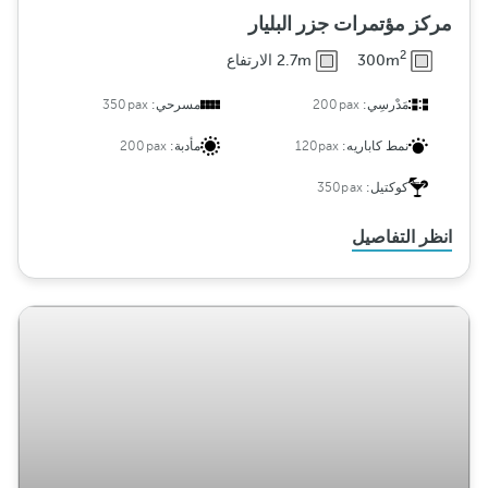
مركز مؤتمرات جزر البليار
2
300m
2.7m الارتفاع
مَدْرسِي:
200pax
مسرحي:
350pax
نمط كاباريه:
120pax
مأدبة:
200pax
كوكتيل:
350pax
انظر التفاصيل