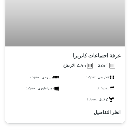
غرفة اجتماعات كابريرا
2
22m
2.7m الارتفاع
مَدْرسِي:
12pax
مسرحي:
26pax
9pax
U:
إمبراطوري:
12pax
كوكتيل:
10pax
انظر التفاصيل