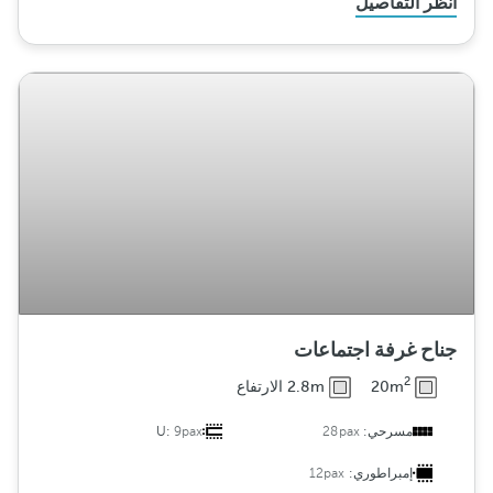
انظر التفاصيل
جناح غرفة اجتماعات
2
20m
2.8m الارتفاع
مسرحي:
28pax
9pax
U:
إمبراطوري:
12pax