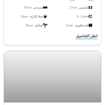
مَدْرسِي:
27pax
مسرحي:
36pax
12pax
U:
نمط كاباريه:
18pax
إمبراطوري:
12pax
كوكتيل:
36pax
انظر التفاصيل