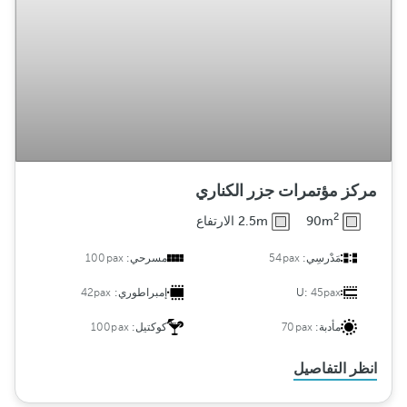
مركز مؤتمرات جزر الكناري
2
90m
2.5m الارتفاع
مَدْرسِي:
54pax
مسرحي:
100pax
45pax
U:
إمبراطوري:
42pax
مأدبة:
70pax
كوكتيل:
100pax
انظر التفاصيل