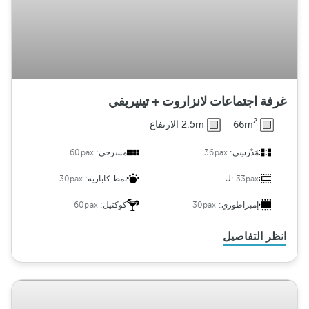
غرفة اجتماعات لانزاروت + تينيريفي
2
66m
2.5m الارتفاع
مَدْرسِي:
36pax
مسرحي:
60pax
33pax
U:
نمط كاباريه:
30pax
إمبراطوري:
30pax
كوكتيل:
60pax
انظر التفاصيل