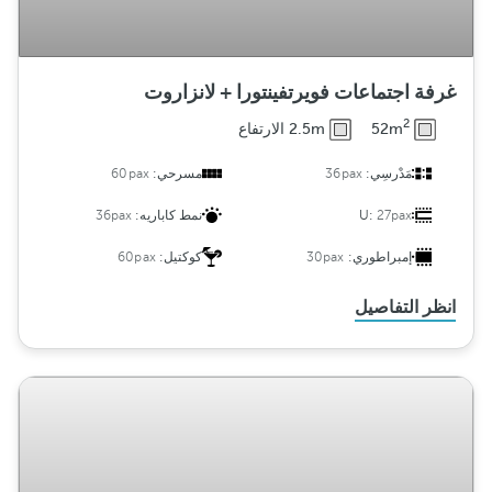
غرفة اجتماعات فويرتفينتورا + لانزاروت
2
52m
2.5m الارتفاع
مَدْرسِي:
36pax
مسرحي:
60pax
27pax
U:
نمط كاباريه:
36pax
إمبراطوري:
30pax
كوكتيل:
60pax
انظر التفاصيل