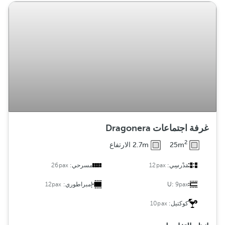
غرفة اجتماعات Dragonera
2
25m
2.7m الارتفاع
مَدْرسِي:
12pax
مسرحي:
26pax
9pax
U:
إمبراطوري:
12pax
كوكتيل:
10pax