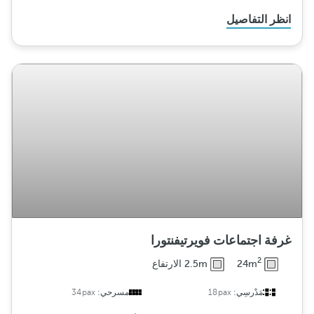
انظر التفاصيل
غرفة اجتماعات فويرتيفنتورا
2
24m
2.5m الارتفاع
مَدْرسِي:
18pax
مسرحي:
34pax