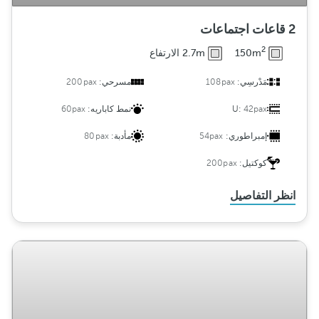
2 قاعات اجتماعات
2
150m
2.7m الارتفاع
مَدْرسِي:
108pax
مسرحي:
200pax
42pax
U:
نمط كاباريه:
60pax
إمبراطوري:
54pax
مأدبة:
80pax
كوكتيل:
200pax
انظر التفاصيل