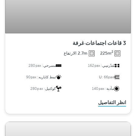
3 قاعات اجتماعات غرفة
2
225m
2.7m الارتفاع
مَدْرسِي:
162pax
مسرحي:
280pax
66pax
U:
نمط كاباريه:
90pax
مأدبة:
140pax
كوكتيل:
280pax
انظر التفاصيل