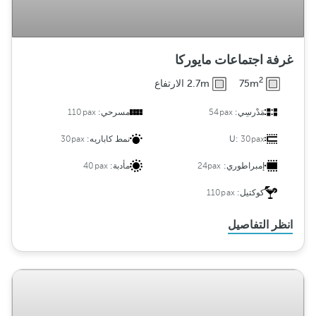
غرفة اجتماعات مايوركا
2
75m
2.7m الارتفاع
مَدْرسِي:
54pax
مسرحي:
110pax
30pax
U:
نمط كاباريه:
30pax
إمبراطوري:
24pax
مأدبة:
40pax
كوكتيل:
110pax
انظر التفاصيل