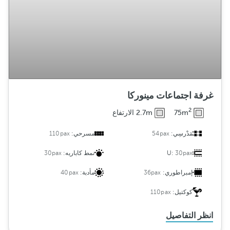
غرفة اجتماعات مينوركا
2
75m
2.7m الارتفاع
مَدْرسِي:
54pax
مسرحي:
110pax
30pax
U:
نمط كاباريه:
30pax
إمبراطوري:
36pax
مأدبة:
40pax
كوكتيل:
110pax
انظر التفاصيل