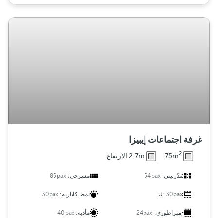
غرفة اجتماعات إيبيزا
2
75m
2.7m الارتفاع
مَدْرسِي:
54pax
مسرحي:
85pax
30pax
U:
نمط كاباريه:
30pax
إمبراطوري:
24pax
مأدبة:
40pax