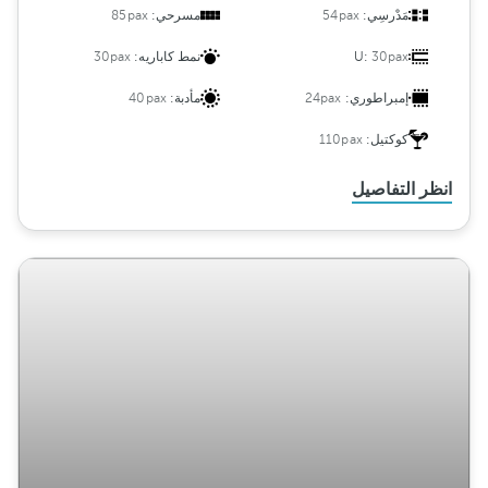
مَدْرسِي:
54pax
مسرحي:
85pax
30pax
U:
نمط كاباريه:
30pax
إمبراطوري:
24pax
مأدبة:
40pax
كوكتيل:
110pax
انظر التفاصيل