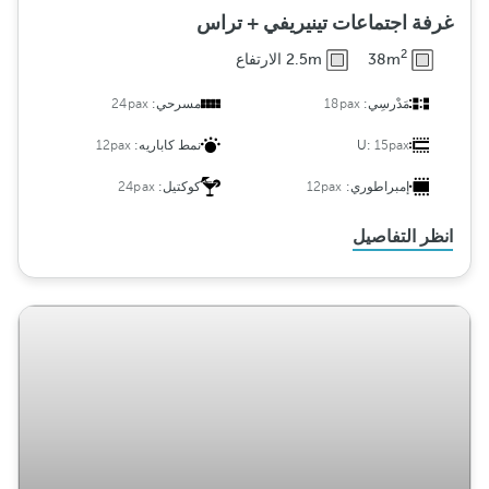
غرفة اجتماعات تينيريفي + تراس
2
38m
2.5m الارتفاع
مَدْرسِي:
18pax
مسرحي:
24pax
15pax
U:
نمط كاباريه:
12pax
إمبراطوري:
12pax
كوكتيل:
24pax
انظر التفاصيل