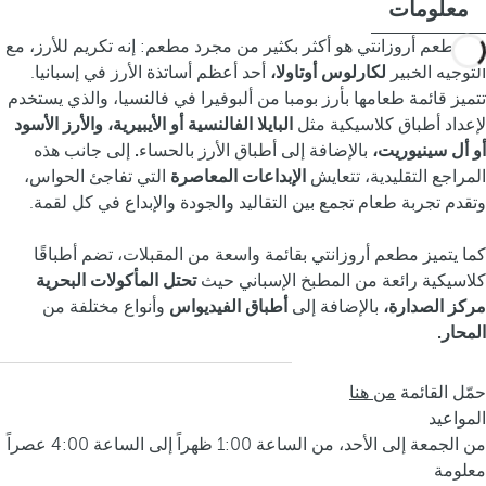
معلومات
إن مطعم أروزانتي هو أكثر بكثير من مجرد مطعم: إنه تكريم للأرز، مع
التوجيه الخبير
لكارلوس أوتاولا،
أحد أعظم أساتذة الأرز في إسبانيا.
تتميز قائمة طعامها بأرز بومبا من ألبوفيرا في فالنسيا، والذي يستخدم
لإعداد أطباق كلاسيكية مثل
البايلا الفالنسية أو الأيبيرية، والأرز الأسود
أو أل سينيوريت،
بالإضافة إلى أطباق الأرز بالحساء
.
إلى جانب هذه
المراجع التقليدية، تتعايش
الإبداعات المعاصرة
التي تفاجئ الحواس،
وتقدم تجربة طعام تجمع بين التقاليد والجودة والإبداع في كل لقمة.
كما يتميز مطعم أروزانتي بقائمة واسعة من المقبلات، تضم أطباقًا
كلاسيكية رائعة من المطبخ الإسباني حيث
تحتل المأكولات البحرية
مركز الصدارة،
بالإضافة إلى
أطباق الفيديواس
وأنواع مختلفة من
المحار.
حمّل القائمة
من هنا
المواعيد
من الجمعة إلى الأحد، من الساعة 1:00 ظهراً إلى الساعة 4:00 عصراً
معلومة