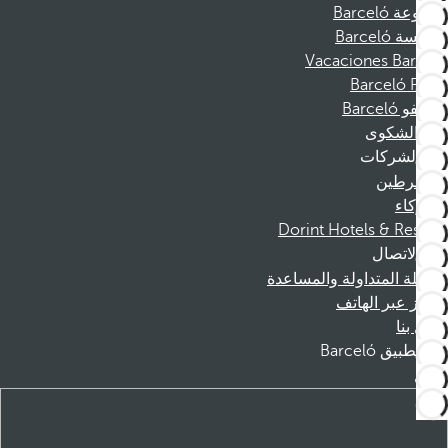
مجموعة Barceló
مؤسسة Barceló
Vacaciones Barceló
Barceló Films
موظفو Barceló
قناة الشكوى
الشركات
المنخرطين
الشركاء
Dorint Hotels & Resorts
الاتصال
الأسئلة المتداولة والمساعدة
الحجز عبر الهاتف
اتصل بنا
تطبيق Barceló
تنزيل