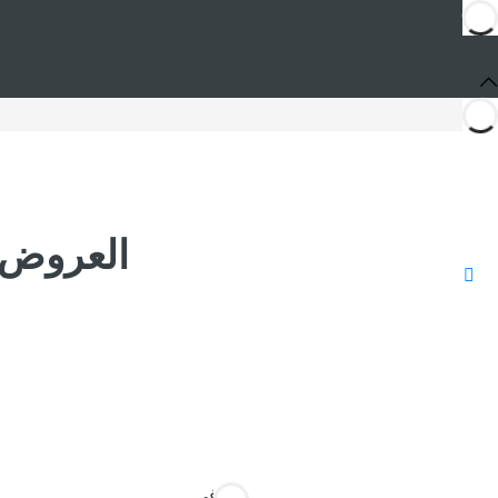
العروض ورمز ال
أنت في