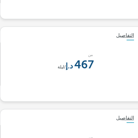
التفاصيل
من
467
/ليلة
التفاصيل
من