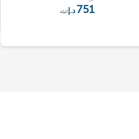
751
/ليلة