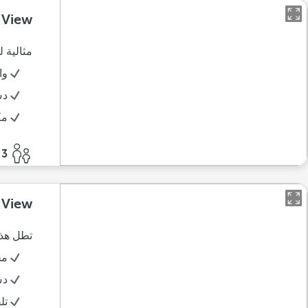
 View
مثالية 
وا
د
مك
3 أفراد
 View
تطل هذه
مج
د
تل