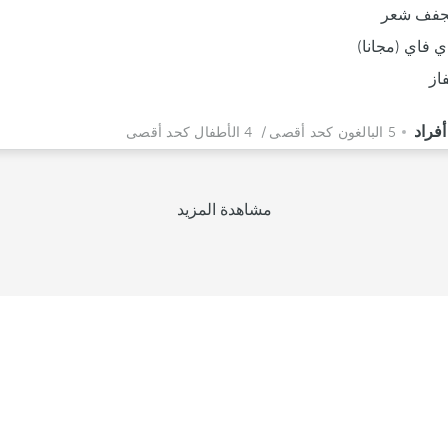
فف شعر
ي فاي (مجانا)
فاز
5 البالغون كحد أقصى
/ 4 الأطفال كحد أقصى
مشاهدة المزيد