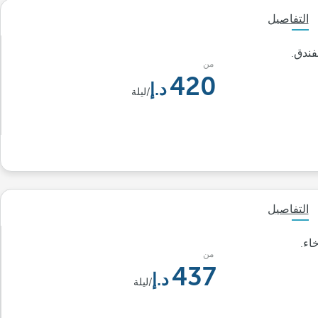
التفاصيل
فندق.
من
420
/ليلة
التفاصيل
اء.
من
437
/ليلة