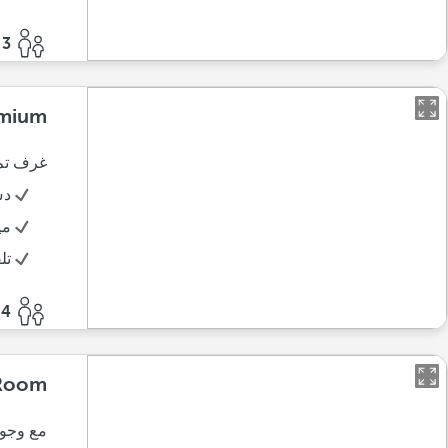
3 أفراد
mium
غرف تم 
د
مي
تل
4 أفراد
 Room
مع وجود