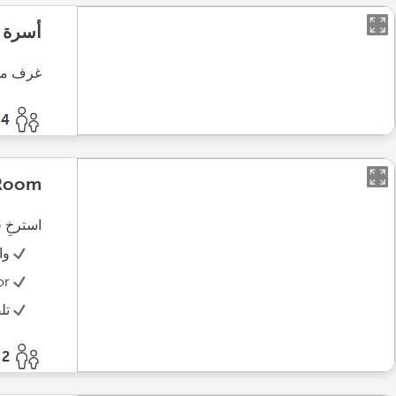
أسرة
غرف مجد
4 أفراد
 Room
استرخِ 
وا
or
تل
2 أفراد