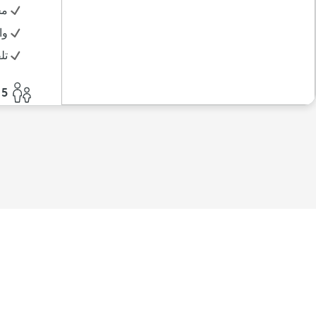
مج
وا
تل
5 أفراد