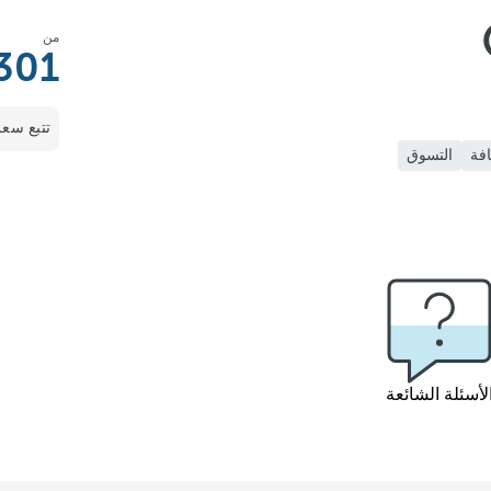
من
301
تتبع سعر
افة
التسوق
لأسئلة الشائعة