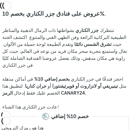
عروض على فنادق جزر الكناري بخصم 10%.
تنتظرك
جزر الكناري
بشواطئها ذات الرمال الذهبية والمناظر
الطبيعية البركانية الرائعة وفن الطهي الغني والمتنوع. اكتشف الجنة
حيث
تشرق الشمس دائمًا
وتقدم الطبيعة لوحة جميلة من الألوان.
تعال واستمتع بتجربة سحر مكان فريد من نوعه في العالم، حيث كل
زاوية هي مكان مدهش، وذلك بفضل عروضنا الفندقية الشاملة كليًا
في جزر الكناري.
احجز فندقًا في جزر الكناري
بخصم إضافي 10%
في أماكن مذهلة
مثل
تينيريفي أو لانزاروت أو فويرتيفنتورا
أو
جران كناريا
. لتطبيق هذا
الرمز CANARY24.
الخصم عليك فقط إدخال
عادت جزر الكناري هذا الشتاء!
خصم 10% إضافي
هذا هو رمزك الترويجي