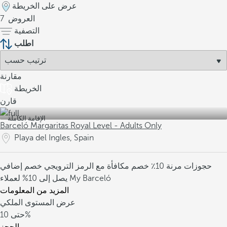
عرض على الخريطة
العروض
7
التصفية
اطلب
مقارنة
الخريطة
قارن
الإقامة الكاملة
Barceló Margaritas Royal Level - Adults Only
Playa del Ingles, Spain
حجوزات مرنة
10٪ خصم مكافأة مع الرمز الترويجي
خصم إضافي
يصل إلى 10% لعملاء My Barceló
المزيد من المعلومات
عرض المستوى الملكي
10%
حتى