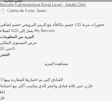
الإقامة الكاملة
Barceló Fuerteventura Royal Level - Adults Only
Caleta de Fuste, Spain
حجوزات مرنة
10٪ خصم مكافأة مع الرمز الترويجي
خصم إضافي
يصل إلى 10% لعملاء My Barceló
المزيد من المعلومات
عرض المستوى الملكي
10%
حتى
الحجز
مشاهدة المزيد
/3 الفنادق التي تم اختيارها للمقارنة بينها
قارن حتى ثلاثة فنادق واحجز الذي يتناسب أكثر مع احتياجا
إغل
قار