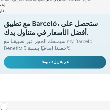
إغل
قار
مع تطبيق Barceló، ستحصل على
أفضل الأسعار في متناول يدك.
سيمنحك الحجز عبر تطبيقنا مع my Barceló
Benefits خصمًا إضافيًا بنسبة 5%.
قم بتنزيل تطبيقنا