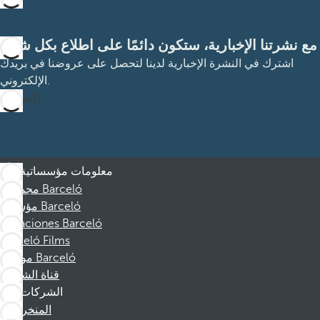
مع نشرتنا الإخبارية، ستكون دائمًا على اطلاع بكل شيء
اشترك في النشرة الإخبارية لدينا لتحصل على عروضنا في بريدك
الإلكتروني.
الاشتراك
معلومات مؤسساتية
مجموعة Barceló
مؤسسة Barceló
Vacaciones Barceló
Barceló Films
موظفو Barceló
قناة الشكوى
الشركات
المنخرطين