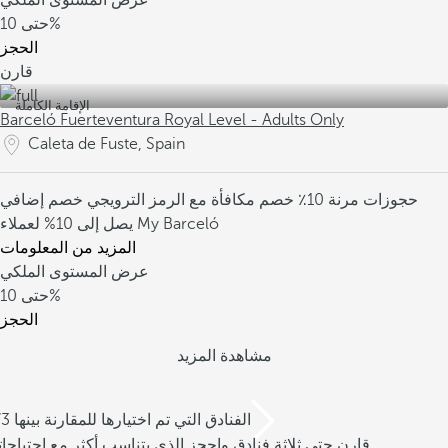
عرض المستوى الملكي
10%
حتى
الحجز
قارن
الإقامة الكاملة
Barceló Fuerteventura Royal Level - Adults Only
Caleta de Fuste, Spain
حجوزات مرنة
10٪ خصم مكافأة مع الرمز الترويجي
خصم إضافي
يصل إلى 10% لعملاء My Barceló
المزيد من المعلومات
عرض المستوى الملكي
10%
حتى
الحجز
مشاهدة المزيد
/3 الفنادق التي تم اختيارها للمقارنة بينها
قارن حتى ثلاثة فنادق واحجز الذي يتناسب أكثر مع احتياجا