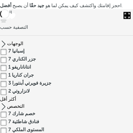
.
احجز إقامتك واكتشف كيف يمكن لما هو
جيد حقًا
أن يصبح
أفضل
العودة
التصفية حسب
الوجهات
إسبانيا
7
جزر الكناري
7
انتاناناريفو
1
جران كناريا
1
جزيرة فويرتي أبنتورا
3
لانزاروتي
2
أكثر
أقل
التخصص
خصم شارك
7
فنادق شاطئية
7
المستوى الملكي
7