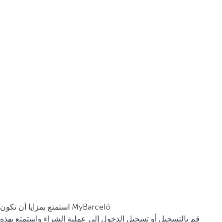
استمتع بمزايا أن تكون MyBarceló
قم بالتسجيل أو تسجيل الدخول إلى عملية الشراء واستمتع بهذه