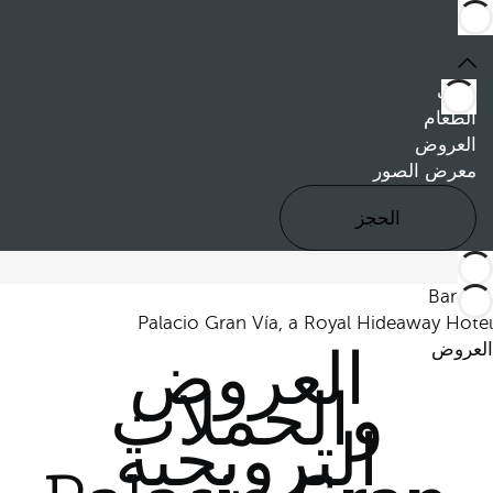
غرف
الطعام
العروض
معرض الصور
الحجز
Barceló
Palacio Gran Vía, a Royal Hideaway Hotel
العروض
العروض
والحملات
الترويجية