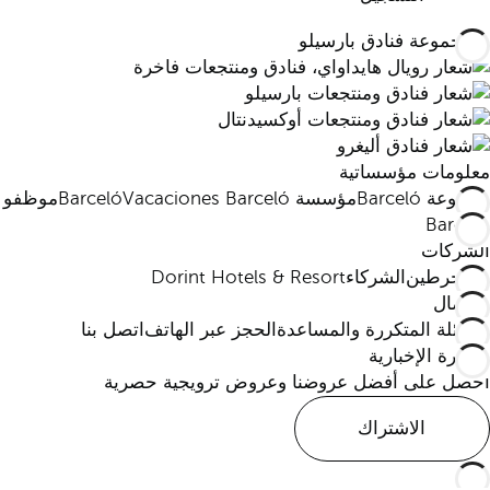
معلومات مؤسساتية
مجموعة Barceló
مؤسسة Barceló
Vacaciones Barceló
موظفو
Barceló
الشركات
المنخرطين
الشركاء
Dorint Hotels & Resort
الاتصال
الأسئلة المتكررة والمساعدة
الحجز عبر الهاتف
اتصل بنا
النشرة الإخبارية
احصل على أفضل عروضنا وعروض ترويجية حصرية
الاشتراك