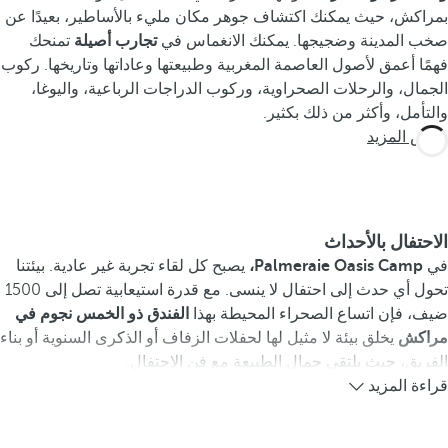
بمراكش، حيث يمكنك اكتشاف جوهر مكان مليء بالأساطير، بعيدًا عن
صخب المدينة وضجيجها. يمكنك الانغماس في
تجارب أصيلة
تمنحك
فهمًا أعمق لأصول العاصمة المغربية وطبيعتها وعاداتها وتاريخها. ركوب
الجمال، والرحلات الصحراوية، وركوب الدراجات الرباعية، واليوغا،
والتأمل، وأكثر من ذلك بكثير.
عرض المزيد
الاحتفال بالأحداث
في
Palmeraie Oasis Camp،
يصبح كل لقاء تجربة غير عادية. بيئتنا
تحول أي حدث إلى احتفال لا ينسى. مع قدرة استيعابية تصل إلى 1500
ضيف، فإن اتساع الصحراء المحيطة بهذا
الفندق ذو الخمس نجوم في
مراكش
يخلق بيئة لا مثيل لها لحفلات الزفاف أو الذكرى السنوية أو بناء
الفريق، حيث يلتقي جمال الطبيعة مع فن الاحتفال.
قراءة المزيد