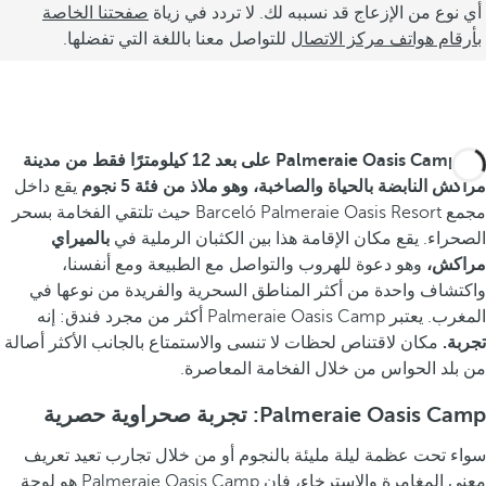
أي نوع من الإزعاج قد نسببه لك. لا تردد في زياة
صفحتنا الخاصة
بأرقام هواتف مركز الاتصال
للتواصل معنا باللغة التي تفضلها.
يقع
Palmeraie Oasis Camp على بعد 12 كيلومترًا فقط من مدينة
مراكش النابضة بالحياة والصاخبة،
وهو ملاذ من فئة 5 نجوم
يقع داخل
مجمع Barceló Palmeraie Oasis Resort حيث تلتقي الفخامة بسحر
الصحراء. يقع مكان الإقامة هذا بين الكثبان الرملية في
بالميراي
مراكش،
وهو دعوة للهروب والتواصل مع الطبيعة ومع أنفسنا،
واكتشاف واحدة من أكثر المناطق السحرية والفريدة من نوعها في
المغرب. يعتبر Palmeraie Oasis Camp أكثر من مجرد فندق: إنه
تجربة.
مكان لاقتناص لحظات لا تنسى والاستمتاع بالجانب الأكثر أصالة
من بلد الحواس من خلال الفخامة المعاصرة.
Palmeraie Oasis Camp: تجربة صحراوية حصرية
سواء تحت عظمة ليلة مليئة بالنجوم أو من خلال تجارب تعيد تعريف
معنى المغامرة والاسترخاء، فإن Palmeraie Oasis Camp هو لوحة