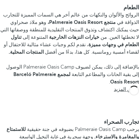
الطعام
الروائح والألوان والنكهات من عالم آخر هي السمات المميزة للتجارب
الذواقة في
منتجع Palmeraie Oasis Resort،
وهو ملاذ صحراوي
حيث يمكنك اكتشاف وتذوق المنتجات التقليدية للمنطقة ووصفاتها التي
لا تخطئها العين. من
خيارات النزهات الخارجية
المتنوعة إلى
تناول
الطعام في وجهات مميزة
، نقدم لكم وجبات عشاء مثالية للاحتفال أو
لقضاء أمسية رومانسية. كل هذا، بدءًا من أفضل
المنتجات المحلية.
بالإضافة إلى ذلك، يمكن لضيوف Palmeraie Oasis Camp الوصول
إلى بقية الحانات والمطاعم التابعة
لمجمع Barceló Palmeraie
.
Oasis Resort
عرض المزيد
تجارب الصحراء
يرحب Palmeraie Oasis Camp بضيوفه في جنة حقيقية
للاستمتاع
والمغامرة والاسترخاء.
وجهة سحرية في غابة النخيل الواسعة