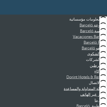
معلومات مؤسساتية
مجموعة Barceló
مؤسسة Barceló
Vacaciones Barceló
Barceló Films
موظفو Barceló
قناة الشكوى
الشركات
المنخرطين
الشركاء
Dorint Hotels & Resorts
الاتصال
الأسئلة المتداولة والمساعدة
الحجز عبر الهاتف
اتصل بنا
تطبيق Barceló