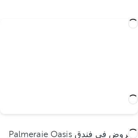
قم بتصميم رحلتك المصممة خصيصًا لك مع
هذه التجارب في وحول منطقة مراكش
بالميراي واكتشف أفضل ما في هذه الوجهة
السحرية في القارة الأفريقية.
اكتشفهم هنا
العروض في فندق Palmeraie Oasis