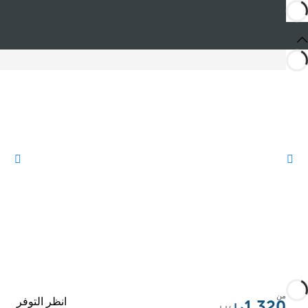
المشاركة
من
انظر التوفر
1.320