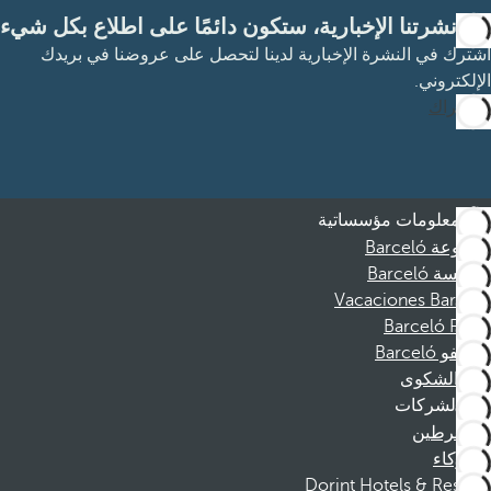
مع نشرتنا الإخبارية، ستكون دائمًا على اطلاع بكل شيء
اشترك في النشرة الإخبارية لدينا لتحصل على عروضنا في بريدك
الإلكتروني.
الاشتراك
معلومات مؤسساتية
مجموعة Barceló
مؤسسة Barceló
Vacaciones Barceló
Barceló Films
موظفو Barceló
قناة الشكوى
الشركات
المنخرطين
الشركاء
Dorint Hotels & Resorts