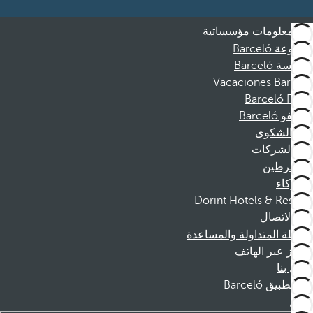
معلومات مؤسساتية
مجموعة Barceló
مؤسسة Barceló
Vacaciones Barceló
Barceló Films
موظفو Barceló
قناة الشكوى
الشركات
المنخرطين
الشركاء
Dorint Hotels & Resorts
الاتصال
الأسئلة المتداولة والمساعدة
الحجز عبر الهاتف
اتصل بنا
تطبيق Barceló
تنزيل