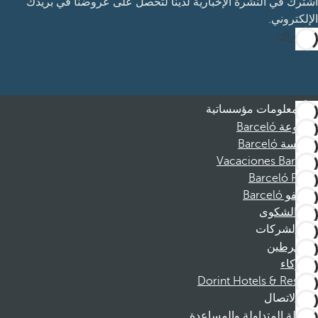
اشترك في النشرة الإخبارية لدينا لتحصل على عروضنا في بريدك
الإلكتروني.
الاشتراك
معلومات مؤسساتية
مجموعة Barceló
مؤسسة Barceló
Vacaciones Barceló
Barceló Films
موظفو Barceló
قناة الشكوى
الشركات
المنخرطين
الشركاء
Dorint Hotels & Resorts
الاتصال
الأسئلة المتداولة والمساعدة