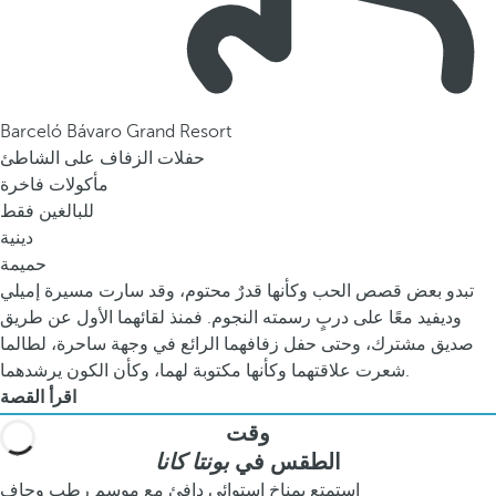
Barceló Bávaro Grand Resort
حفلات الزفاف على الشاطئ
مأكولات فاخرة
للبالغين فقط
دينية
حميمة
تبدو بعض قصص الحب وكأنها قدرٌ محتوم، وقد سارت مسيرة إميلي
وديفيد معًا على دربٍ رسمته النجوم. فمنذ لقائهما الأول عن طريق
صديق مشترك، وحتى حفل زفافهما الرائع في وجهة ساحرة، لطالما
شعرت علاقتهما وكأنها مكتوبة لهما، وكأن الكون يرشدهما.
اقرأ القصة
وقت
الطقس في
بونتا كانا
استمتع بمناخ استوائي دافئ مع موسم رطب وجاف