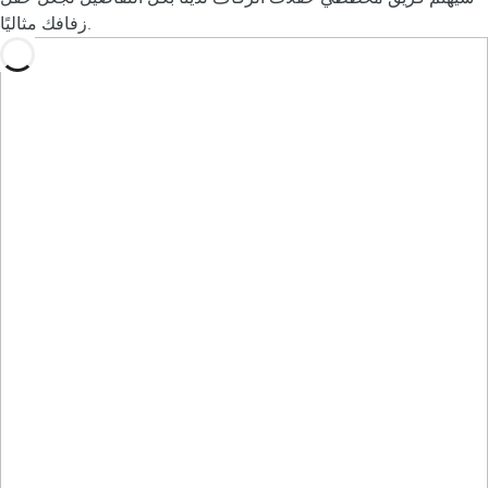
زفافك مثاليًا.