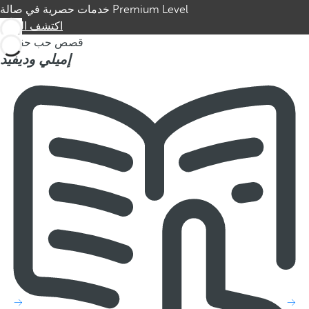
خدمات حصرية في صالة Premium Level
اكتشف المزيد
قصص حب حقيقية
إميلي
وديفيد