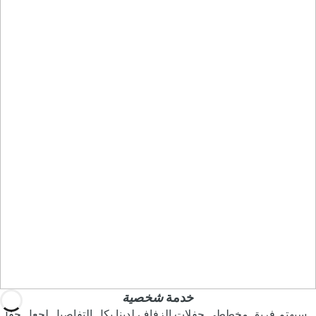
خدمة
شخصية
سيهتم فريق مخططي حفلات الزفاف لدينا بكل التفاصيل لجعل حفل