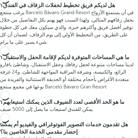
هل لديكم فريق تخطيط لحفلات الزفاف في الفندق؟
يرغب منتجع Barceló Bávaro Grand Resort في أن يستمتع الأزواج
بحفل زفافهم المثالي، ولهذا السبب فهو يهتم بكل التفاصيل من خلال
توفير أفضل فريق وأكثرهم خبرة، والذي سيكون معك في كل خطوة
على الطريق، من التخطيط الأولي إلى يوم الزفاف، لضمان أن كل
شيء يسير على ما يرام.
ما هي المساحات المتوفرة لديكم لإقامة الحفل والاستقبال؟
لدينا مساحات متنوعة لحفل زفافك وحفل الاستقبال، وشاطئ بافارو
الرائع، والكنيسة، وشرفة المراقبة المواجهة للشاطئ، و24 غرفة
متعددة الأغراض بأحجام مختلفة أو الحديقة الاستثنائية والفريدة من
نوعها في مجمع منتجع Barceló Bávaro Gran Resort
ما هو الحد الأقصى لعدد الضيوف الذين يمكنك استيعابهم؟
يمكن للفندق استيعاب ما يصل إلى 5000 ضيف
هل تقدمون خدمات التصوير الفوتوغرافي والفيديو أم يمكننا
إحضار مقدمي الخدمة الخاصين بنا؟