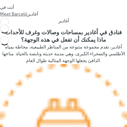
s
أنت في
t
أغادير
Meet Barceló
h
أغادير
e
p
فنادق في أغادير بمساحات وصالات وغرف للأحداث
o
ماذا يمكنك أن تفعل في هذه الوجهة؟
p
أغادير، تقدم مجموعة متنوعة من المناظر الطبيعية، محاطة بمياه
u
الأطلسي والصحراء الكبرى، وهي مدينة حديثة ونابضة بالحياة. مناخها
p
الدافئ يجعلها الوجهة المثالية طوال العام.
a
n
d
m
o
v
e
s
f
o