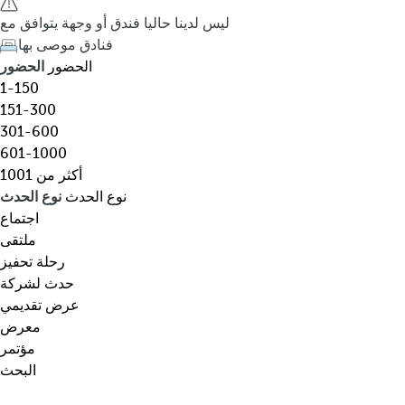
ق
h
ليس لدينا حاليا فندق أو وجهة يتوافق مع
،
e
فنادق موصى بها
و
d
الحضور
الحضور
ج
o
1-150
ه
w
151-300
ة
n
301-600
،
a
601-1000
ن
r
أكثر من 1001
و
r
نوع الحدث
نوع الحدث
ع
o
اجتماع
م
w
ملتقى
ع
k
رحلة تحفيز
ي
e
حدث لشركة
ن
y
عرض تقديمي
…
o
معرض
p
مؤتمر
e
البحث
n