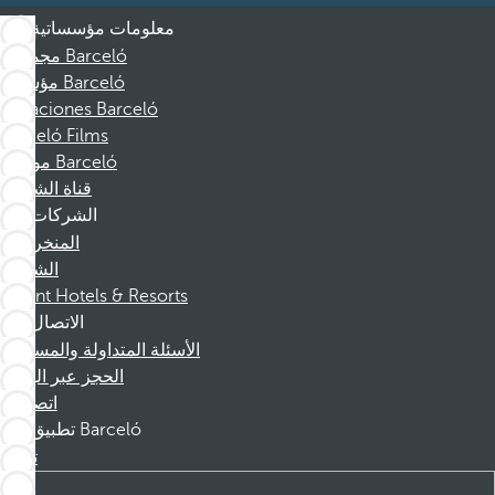
معلومات مؤسساتية
مجموعة Barceló
مؤسسة Barceló
Vacaciones Barceló
Barceló Films
موظفو Barceló
قناة الشكوى
الشركات
المنخرطين
الشركاء
Dorint Hotels & Resorts
الاتصال
الأسئلة المتداولة والمساعدة
الحجز عبر الهاتف
اتصل بنا
تطبيق Barceló
تنزيل