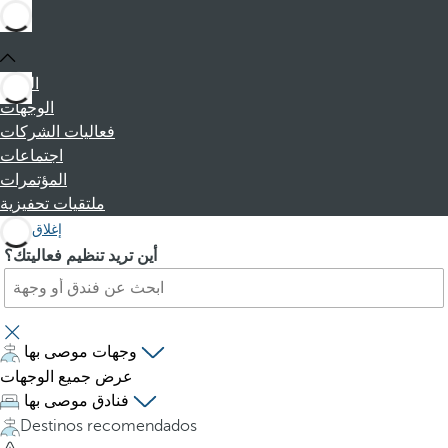
البداية
الوجهات
فعاليات الشركات
اجتماعات
المؤتمرات
ملتقيات تحفيزية
إغلاق
ا
P
أين تريد تنظيم فعاليتك؟
ب
r
ح
e
ث
s
ع
s
وجهات موصى بها
ن
i
عرض جميع الوجهات
ف
n
فنادق موصى بها
ن
g
Destinos recomendados
د
t