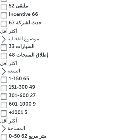
e
ملتقى
52
o
Incentive
66
r
حدث لشركة
67
m
أكثر
أقل
o
موضوع الفعالية
r
السيارات
33
e
c
إطلاق المنتجات
48
h
أكثر
أقل
a
السعة
r
1-150
65
a
151-300
49
c
301-600
27
t
601-1000
9
e
+1001
5
r
أكثر
أقل
s
المساحة
,
0-50 متر مربع
62
y