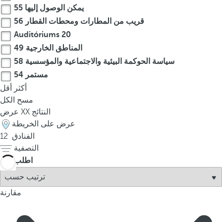
يمكن الوصول إليها
55
r
قريب من المطارات ومحطات القطار
56
o
Auditóriums
20
w
k
المناطق الخارجية
49
e
سياسة الحوكمة البيئية والاجتماعية والمؤسسية
58
y
مستمر
54
t
أكثر
أقل
o
مسح الكل
n
النتائج
XX
عرض
a
عرض على الخريطة
v
الفنادق
12
i
التصفية
g
اطلب
a
t
e
مقارنة
t
o