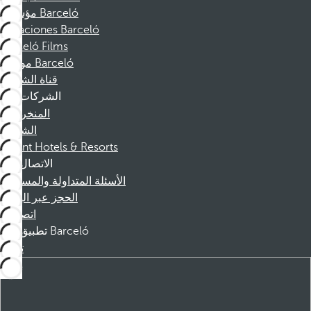
مؤسسة Barceló
Vacaciones Barceló
Barceló Films
موظفو Barceló
قناة الشكوى
الشركات
المنخرطين
الشركاء
Dorint Hotels & Resorts
الاتصال
الأسئلة المتداولة والمساعدة
الحجز عبر الهاتف
اتصل بنا
تطبيق Barceló
تنزيل