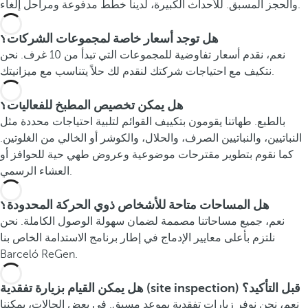
والحجز المسبق. للأحداث الكبيرة، لدينا خطط مدفوعة ومراحل إلغاء.
هل توجد أسعار خاصة لمجموعات الشركات؟
نعم، نقدم أسعار تفاوضية للمجموعات التي تبدأ من 10 غرف. نحن
نتكيف مع احتياجات شركتك لنقدم لك حلاً يتناسب مع ميزانيتك.
هل يمكن تخصيص المطبخ للفعاليات؟
بالطبع. طهاتنا يقومون بتكييف القوائم لتلبية احتياجات محددة مثل
النباتيين، والنباتيين الصرف، والحلال، والكوشر أو الخالي من الغلوتين.
كما نقوم بتطوير مقترحات موضوعية وعروض طهي حية للحوافز أو
العشاء الرسمي.
هل المساحات متاحة للأشخاص ذوي الحركة المحدودة؟
نعم، جميع مساحاتنا مصممة لضمان سهولة الوصول الكاملة. نحن
نلتزم بأعلى معايير الإدماج في إطار برنامج الاستدامة الخاص بنا
Barceló ReGen.
هل يمكن القيام بزيارة تفقدية (site inspection) قبل التأكيد؟
نعم، نحن نوفر زيارات تفقدية بموعد مسبق. في بعض الحالات، يمكننا