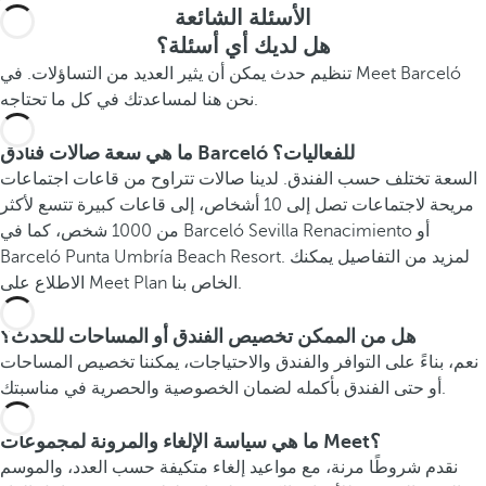
الأسئلة الشائعة
هل لديك أي أسئلة؟
تنظيم حدث يمكن أن يثير العديد من التساؤلات. في Meet Barceló
نحن هنا لمساعدتك في كل ما تحتاجه.
ما هي سعة صالات فنادق Barceló للفعاليات؟
السعة تختلف حسب الفندق. لدينا صالات تتراوح من قاعات اجتماعات
مريحة لاجتماعات تصل إلى 10 أشخاص، إلى قاعات كبيرة تتسع لأكثر
من 1000 شخص، كما في Barceló Sevilla Renacimiento أو
Barceló Punta Umbría Beach Resort. لمزيد من التفاصيل يمكنك
الاطلاع على Meet Plan الخاص بنا.
هل من الممكن تخصيص الفندق أو المساحات للحدث؟
نعم، بناءً على التوافر والفندق والاحتياجات، يمكننا تخصيص المساحات
أو حتى الفندق بأكمله لضمان الخصوصية والحصرية في مناسبتك.
ما هي سياسة الإلغاء والمرونة لمجموعات Meet؟
نقدم شروطًا مرنة، مع مواعيد إلغاء متكيفة حسب العدد، والموسم