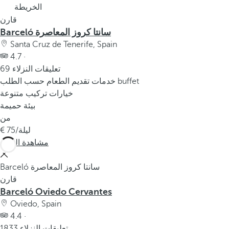
الخريطة
p
o
قارن
Barceló سانتا كروز المعاصرة
p
u
Santa Cruz de Tenerife, Spain
p
4.7 ·
69 تعليقات النزلاء
.
خدمات تقديم الطعام حسب الطلب buffet
خيارات تركيب متنوعة
بيئة حميمة
من
/ليلة
75
مشاهدة المزيد
Barceló سانتا كروز المعاصرة
قارن
Barceló Oviedo Cervantes
Oviedo, Spain
4.4 ·
1833 تعليقات النزلاء