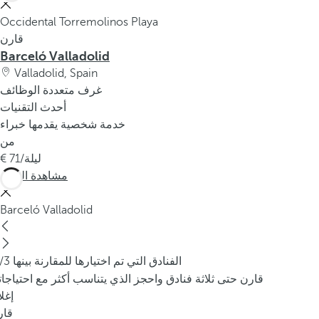
Occidental Torremolinos Playa
قارن
Barceló Valladolid
Valladolid, Spain
غرف متعددة الوظائف
أحدث التقنيات
خدمة شخصية يقدمها خبراء
من
/ليلة
71
مشاهدة المزيد
Barceló Valladolid
/3 الفنادق التي تم اختيارها للمقارنة بينها
قارن حتى ثلاثة فنادق واحجز الذي يتناسب أكثر مع احتياجا
إغل
قار