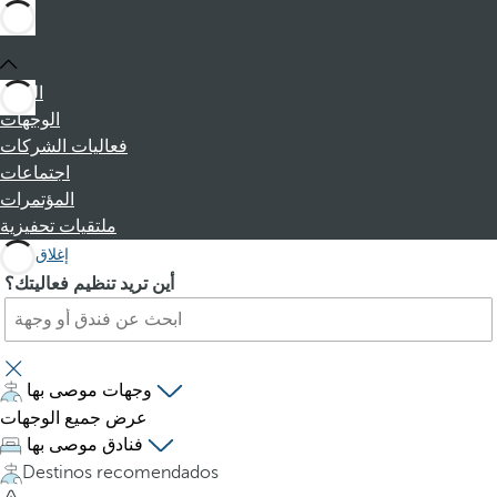
البداية
الوجهات
فعاليات الشركات
اجتماعات
المؤتمرات
ملتقيات تحفيزية
إغلاق
ا
P
أين تريد تنظيم فعاليتك؟
ب
r
ح
e
ث
s
ع
s
وجهات موصى بها
ن
i
عرض جميع الوجهات
ف
n
فنادق موصى بها
ن
g
Destinos recomendados
د
t