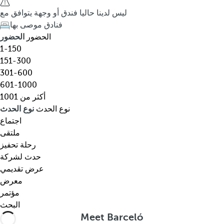
ق
h
ليس لدينا حاليا فندق أو وجهة يتوافق مع
،
e
فنادق موصى بها
و
d
الحضور
الحضور
ج
o
1-150
ه
w
151-300
ة
n
301-600
،
a
601-1000
ن
r
أكثر من 1001
و
r
نوع الحدث
نوع الحدث
ع
o
اجتماع
م
w
ملتقى
ع
k
رحلة تحفيز
ي
e
حدث لشركة
ن
y
عرض تقديمي
…
o
معرض
p
مؤتمر
e
البحث
n
Meet Barceló