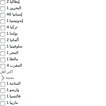
إيطاليا
2
c
البحرين
1
u
إسبانيا
46
s
t
إندونيسيا
1
o
تركيا
4
t
بولندا
1
h
ألمانيا
2
e
سلوفينيا
1
f
المجر
1
i
مالطا
1
r
المغرب
4
s
t
أكثر
أقل
o
مدينة
p
المنامة
1
t
وارسو
1
i
فالنسيا
1
o
ماربيا
1
n