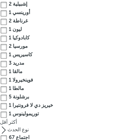
إشبيلية
2
.
أورينسي
1
A
غرناطة
2
f
ليون
1
t
e
كابادوكيا
1
r
مورسيا
2
e
كاسيريس
1
n
مدريد
3
t
مالقا
1
e
فوينخيرولا
1
r
مالطا
1
i
برشلونة
5
n
g
خيريز دي لا فرونتيرا
1
t
توريمولينوس
1
h
أكثر
أقل
r
نوع الحدث
e
اجتماع
67