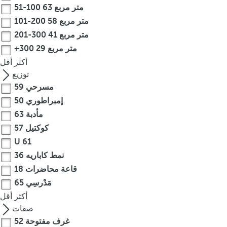
51-100 متر مربع
63
o
u
101-200 متر مربع
58
c
201-300 متر مربع
41
a
+300 متر مربع
29
n
أكثر
أقل
p
توزيع
r
مسرحي
59
e
إمبراطوري
50
s
مأدبة
63
s
كوكتيل
57
t
h
U
61
e
نمط كاباريه
36
d
قاعة محاضرات
18
o
مَدْرسِي
65
w
أكثر
أقل
n
صفات
a
غرف مفتوحة
52
r