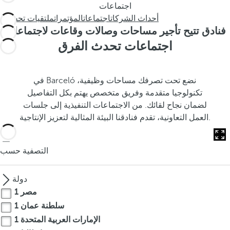
s
اجتماعات
t
أحداث الشركات
اجتماعات
المؤتمرات
ملتقيات تحفيزية
h
فنادق تتيح تأجير مساحات وصالات وقاعات لاجتماعات
e
اجتماعات تحدث الفرق
p
o
p
في Barceló نضع تحت تصرفك مساحات وظيفية،
u
تكنولوجيا متقدمة وفريق متخصص يهتم بكل التفاصيل
p
لضمان نجاح لقائك. من الاجتماعات التنفيذية إلى جلسات
a
العمل التعاونية، تقدم فنادقنا البيئة المثالية لتعزيز الإنتاجية.
n
d
التصفية حسب
m
o
v
دولة
e
مصر
1
s
سلطنة عمان
1
f
الإمارات العربية المتحدة
1
o