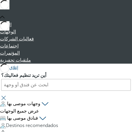
البداية
الوجهات
فعاليات الشركات
اجتماعات
المؤتمرات
ملتقيات تحفيزية
إغلاق
ا
P
أين تريد تنظيم فعاليتك؟
ب
r
ح
e
ث
s
ع
s
وجهات موصى بها
ن
i
عرض جميع الوجهات
ف
n
فنادق موصى بها
ن
g
Destinos recomendados
د
t