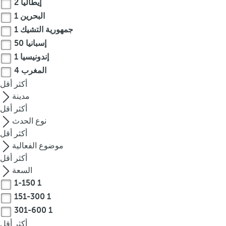
إيطاليا
2
r
البحرين
1
o
جمهورية التشيك
1
w
إسبانيا
50
k
إندونيسيا
1
e
المغرب
4
y
أكثر
t
أقل
مدينة
o
n
أكثر
أقل
a
نوع الحدث
v
أكثر
أقل
i
موضوع الفعالية
g
أكثر
أقل
a
السعة
t
1-150
1
e
151-300
1
t
301-600
1
o
أكثر
أقل