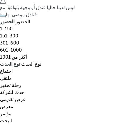
ق
h
ليس لدينا حاليا فندق أو وجهة يتوافق مع
،
e
فنادق موصى بها
و
d
الحضور
الحضور
ج
o
1-150
ه
w
151-300
ة
n
301-600
،
a
601-1000
ن
r
أكثر من 1001
و
r
نوع الحدث
نوع الحدث
ع
o
اجتماع
م
w
ملتقى
ع
k
رحلة تحفيز
ي
e
حدث لشركة
ن
y
عرض تقديمي
…
o
معرض
p
مؤتمر
e
البحث
n