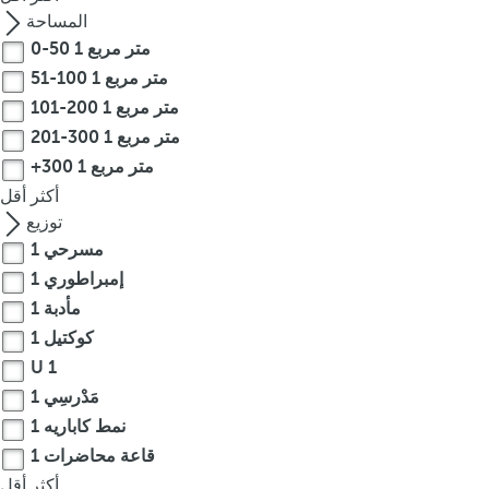
t
المساحة
h
0-50 متر مربع
1
e
51-100 متر مربع
1
f
101-200 متر مربع
1
i
201-300 متر مربع
1
r
s
+300 متر مربع
1
t
أكثر
أقل
o
توزيع
p
مسرحي
1
t
إمبراطوري
1
i
مأدبة
1
o
كوكتيل
1
n
U
1
o
مَدْرسِي
1
n
نمط كاباريه
1
t
h
قاعة محاضرات
1
e
أكثر
أقل