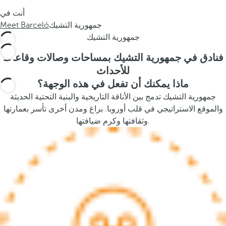
s
أنت في
t
جمهورية التشيك
Meet Barceló
h
جمهورية التشيك
e
p
فنادق في جمهورية التشيك بمساحات وصالات وقاعات
o
للأحداث
p
ماذا يمكنك أن تفعل في هذه الوجهة؟
u
جمهورية التشيك تدمج بين الأناقة التاريخية والبنية التحتية الحديثة
p
والموقع الاستراتيجي في قلب أوروبا. براغ ومدن أخرى تأسر بعمارتها
a
وثقافتها وكرم ضيافتها.
n
d
m
o
v
e
s
f
o