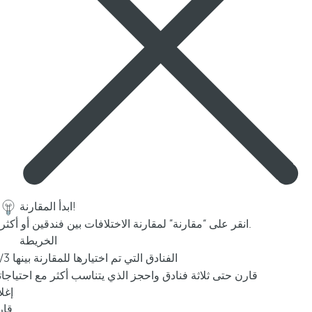
p
o
p
u
p
.
ابدأ المقارنة!
انقر على “مقارنة” لمقارنة الاختلافات بين فندقين أو أكثر.
الخريطة
/3 الفنادق التي تم اختيارها للمقارنة بينها
قارن حتى ثلاثة فنادق واحجز الذي يتناسب أكثر مع احتياجا
إغل
قار