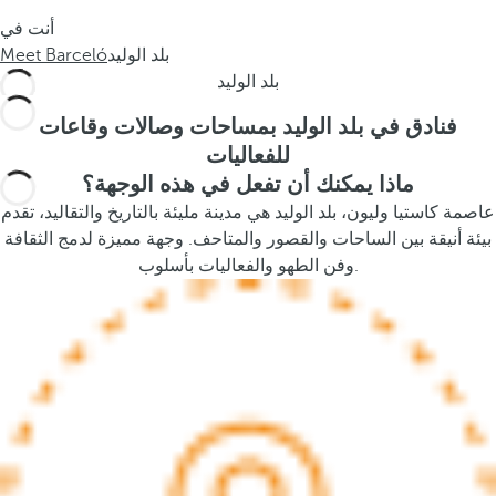
s
أنت في
t
بلد الوليد
Meet Barceló
h
بلد الوليد
e
p
فنادق في بلد الوليد بمساحات وصالات وقاعات
o
للفعاليات
p
ماذا يمكنك أن تفعل في هذه الوجهة؟
u
عاصمة كاستيا وليون، بلد الوليد هي مدينة مليئة بالتاريخ والتقاليد، تقدم
p
بيئة أنيقة بين الساحات والقصور والمتاحف. وجهة مميزة لدمج الثقافة
a
وفن الطهو والفعاليات بأسلوب.
n
d
m
o
v
e
s
f
o