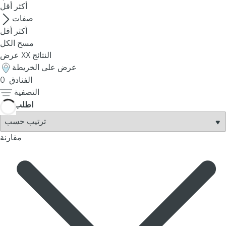
t
أكثر
أقل
h
صفات
e
أكثر
أقل
f
مسح الكل
i
النتائج
XX
عرض
r
عرض على الخريطة
s
الفنادق
0
t
التصفية
o
اطلب
p
t
i
مقارنة
o
n
o
n
t
h
e