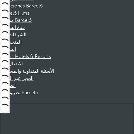
Vacaciones Barceló
Barceló Films
موظفو Barceló
قناة الشكوى
الشركات
المنخرطين
الشركاء
Dorint Hotels & Resorts
الاتصال
الأسئلة المتداولة والمساعدة
الحجز عبر الهاتف
اتصل بنا
تطبيق Barceló
تنزيل