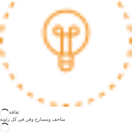
e
o
r
m
o
r
e
c
h
a
r
a
c
t
e
r
ثقافة تلهم
s
متاحف ومسارح وفن في كل زاوية
,
y