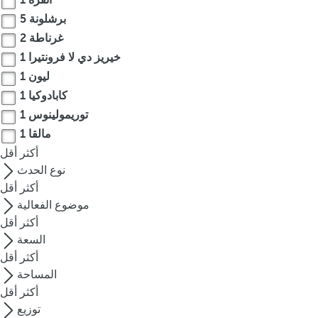
أنقرة
1
r
برشلونة
5
o
غرناطة
2
w
خيريز دي لا فرونتيرا
1
k
ليون
1
e
كابادوكيا
1
y
توريمولينوس
1
t
مالقا
1
o
n
أكثر
أقل
a
نوع الحدث
v
أكثر
أقل
i
موضوع الفعالية
g
أكثر
أقل
a
السعة
t
أكثر
أقل
e
المساحة
t
أكثر
أقل
o
توزيع