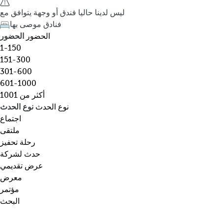
ق
h
ليس لدينا حاليا فندق أو وجهة يتوافق مع
،
e
فنادق موصى بها
و
d
الحضور
الحضور
ج
o
1-150
ه
w
151-300
ة
n
301-600
،
a
601-1000
ن
r
أكثر من 1001
و
r
نوع الحدث
نوع الحدث
ع
o
اجتماع
م
w
ملتقى
ع
k
رحلة تحفيز
ي
e
حدث لشركة
ن
y
عرض تقديمي
…
o
معرض
p
مؤتمر
e
البحث
n