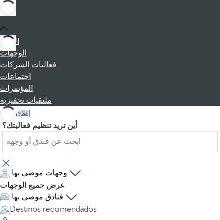
البداية
الوجهات
فعاليات الشركات
اجتماعات
المؤتمرات
ملتقيات تحفيزية
إغلاق
ا
P
أين تريد تنظيم فعاليتك؟
ب
r
ح
e
ث
s
ع
s
وجهات موصى بها
ن
i
عرض جميع الوجهات
ف
n
فنادق موصى بها
ن
g
Destinos recomendados
د
t