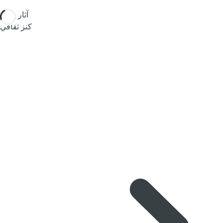
آثار المايا
كنز ثقافي