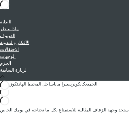
البداية
ماذا تنتظر
الضيوف
الأفكار والمدونة
الاحتفالات
الوجهات
الحزم
الزيارة السابقة
الجميع
كانكون
ريفييرا مايا
ساحل المحيط الهادئ
كوزوميل