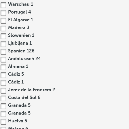
Warschau
1
Portugal
4
El Algarve
1
Madeira
3
Slowenien
1
Ljubljana
1
Spanien
126
Andalusisch
24
Almería
1
Cádiz
5
Cádiz
1
Jerez de la Frontera
2
Costa del Sol
6
Granada
5
Granada
5
Huelva
5
Malaga
6