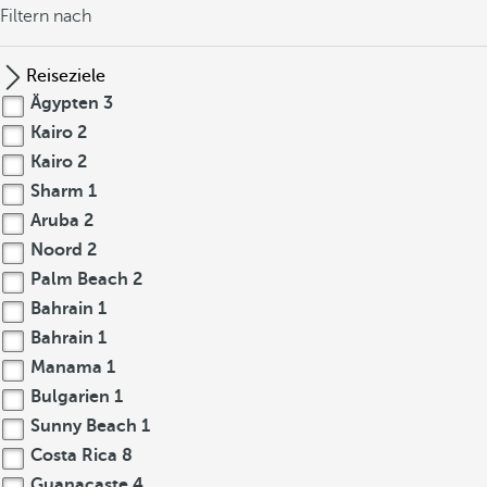
Filtern nach
Reiseziele
Ägypten
3
Kairo
2
Kairo
2
Sharm
1
Aruba
2
Noord
2
Palm Beach
2
Bahrain
1
Bahrain
1
Manama
1
Bulgarien
1
Sunny Beach
1
Costa Rica
8
Guanacaste
4