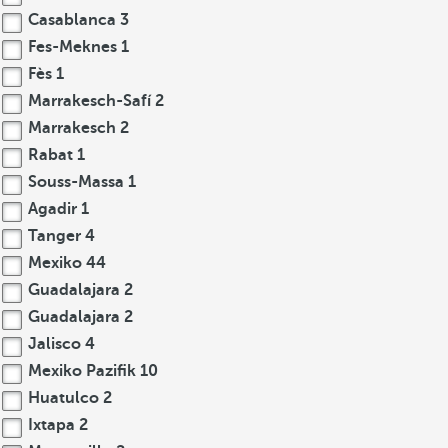
Casablanca
3
Fes-Meknes
1
Fès
1
Marrakesch-Safí
2
Marrakesch
2
Rabat
1
Souss-Massa
1
Agadir
1
Tanger
4
Mexiko
44
Guadalajara
2
Guadalajara
2
Jalisco
4
Mexiko Pazifik
10
Huatulco
2
Ixtapa
2