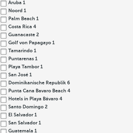
Aruba
1
Noord
1
Palm Beach
1
Costa Rica
4
Guanacaste
2
Golf von Papagayo
1
Tamarindo
1
Puntarenas
1
Playa Tambor
1
San José
1
Dominikanische Republik
6
Punta Cana Bavaro Beach
4
Hotels in Playa Bávaro
4
Santo Domingo
2
El Salvador
1
San Salvador
1
Guatemala
1