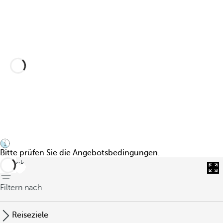
Es gibt Sommer, die man nie vergisst. Diese
wird einer davon sein.
Sonnenfinsternis am 12. August.
Siehe Erlebnisse
Bitte prüfen Sie die Angebotsbedingungen.
zurück
Filtern nach
Reiseziele