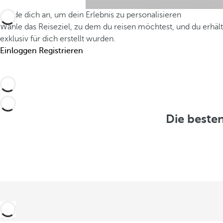
l
m
Melde dich an, um dein Erlebnis zu personalisieren
e
m
Wähle das Reiseziel, zu dem du reisen möchtest, und du erhäl
b
exklusiv für dich erstellt wurden.
e
Einloggen
Registrieren
e
r
n
A
n
A
g
n
Die beste
e
g
b
e
o
b
t
o
e
t
a
e
n
a
z
n
e
z