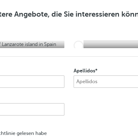
e
i
ere Angebote, die Sie interessieren kön
g
e
n
Apellidos
chtlinie gelesen habe