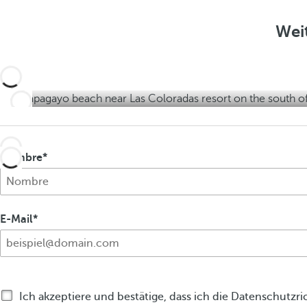
i
e
g
i
Weit
e
g
n
e
n
Nombre
E-Mail
Ich akzeptiere und bestätige, dass ich die Datenschutzri