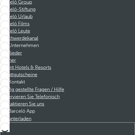
Barceló Group
Barceló-Stiftung
Barceló Urlaub
Barceló Films
Barceló Leute
Beschwerdekanal
Unternehmen
Mitglieder
Partner
Dorint Hotels & Resorts
Rabattgutscheine
Kontakt
Häufig gestellte Fragen / Hilfe
Reservieren Sie Telefonisch
Kontaktieren Sie uns
Barceló App
Herunterladen