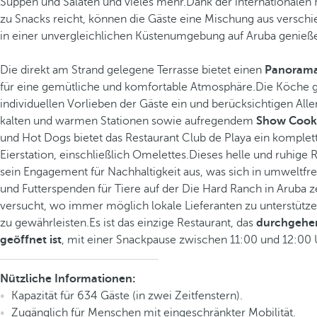
Suppen und Salaten und vieles mehr.Dank der internationalen K
zu Snacks reicht, können die Gäste eine Mischung aus versc
in einer unvergleichlichen Küstenumgebung auf Aruba genieß
Die direkt am Strand gelegene Terrasse bietet einen
Panorama
für eine gemütliche und komfortable Atmosphäre.Die Köche g
individuellen Vorlieben der Gäste ein und berücksichtigen All
kalten und warmen Stationen sowie aufregendem
Show Cook
und Hot Dogs bietet das Restaurant Club de Playa ein komplett
Eierstation, einschließlich Omelettes.Dieses helle und ruhige 
sein Engagement für Nachhaltigkeit aus, was sich in umweltfr
und Futterspenden für Tiere auf der Die Hard Ranch in Aruba z
versucht, wo immer möglich lokale Lieferanten zu unterstütze
zu gewährleisten.Es ist das einzige Restaurant, das
durchgehen
geöffnet ist
, mit einer Snackpause zwischen 11:00 und 12:00 
Nützliche Informationen:
Kapazität für 634 Gäste (in zwei Zeitfenstern).
Zugänglich für Menschen mit eingeschränkter Mobilität.