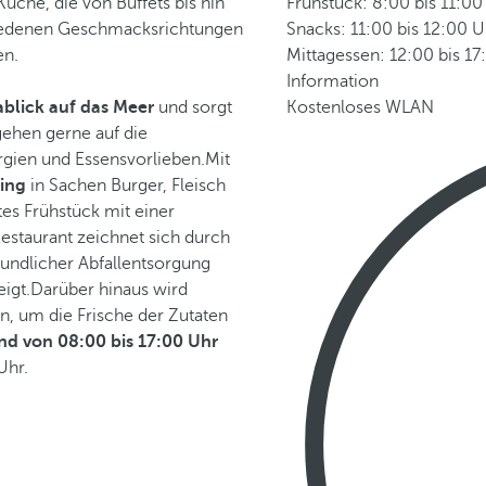
üche, die von Buffets bis hin
Frühstück: 8:00 bis 11:00
hiedenen Geschmacksrichtungen
Snacks: 11:00 bis 12:00 U
en.
Mittagessen: 12:00 bis 17
Information
blick auf das Meer
und sorgt
Kostenloses WLAN
ehen gerne auf die
ergien und Essensvorlieben.Mit
ing
in Sachen Burger, Fleisch
es Frühstück mit einer
Restaurant zeichnet sich durch
eundlicher Abfallentsorgung
eigt.Darüber hinaus wird
n, um die Frische der Zutaten
d von 08:00 bis 17:00 Uhr
Uhr.