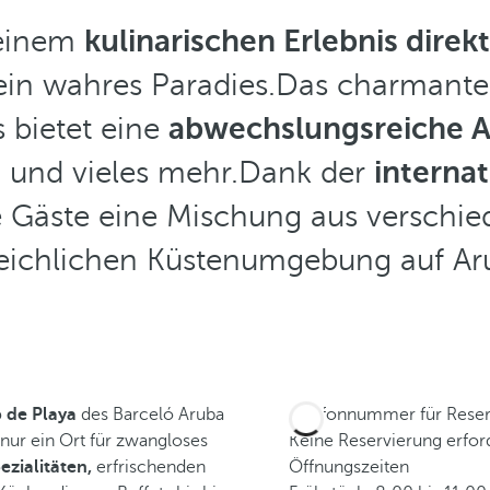
 einem
kulinarischen Erlebnis direk
ein wahres Paradies.Das charmante 
s bietet eine
abwechslungsreiche 
n und vieles mehr.Dank der
interna
ie Gäste eine Mischung aus versch
leichlichen Küstenumgebung auf Ar
b de Playa
des Barceló Aruba
Telefonnummer für Rese
nur ein Ort für zwangloses
Keine Reservierung erfor
zialitäten,
erfrischenden
Öffnungszeiten