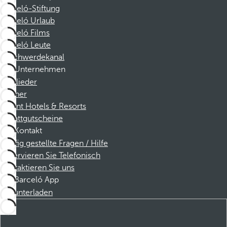
Barceló-Stiftung
Barceló Urlaub
Barceló Films
Barceló Leute
Beschwerdekanal
Unternehmen
Mitglieder
Partner
Dorint Hotels & Resorts
Rabattgutscheine
Kontakt
Häufig gestellte Fragen / Hilfe
Reservieren Sie Telefonisch
Kontaktieren Sie uns
Barceló App
Herunterladen