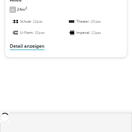
2
24m
Schule:
12pax
Theater:
20pax
U-Form:
10pax
Imperial:
12pax
Detail anzeigen