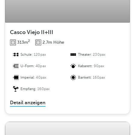
Casco Viejo II+III
2
313m
2.7m Höhe
Schule:
120pax
Theater:
230pax
U-Form:
40pax
Kabarett:
90pax
Imperial:
40pax
Bankett:
160pax
Empfang:
160pax
Detail anzeigen