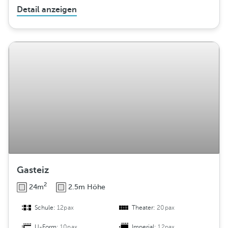
Detail anzeigen
Gasteiz
2
24m
2.5m Höhe
Schule:
12pax
Theater:
20pax
U-Form:
10pax
Imperial:
12pax