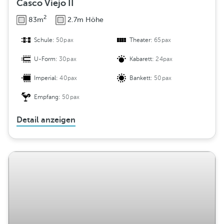
Casco Viejo II
2
83m
2.7m Höhe
Schule:
50pax
Theater:
65pax
U-Form:
30pax
Kabarett:
24pax
Imperial:
40pax
Bankett:
50pax
Empfang:
50pax
Detail anzeigen