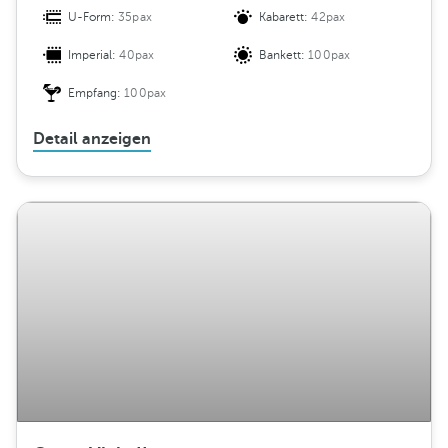
U-Form:
35pax
Kabarett:
42pax
Imperial:
40pax
Bankett:
100pax
Empfang:
100pax
Detail anzeigen