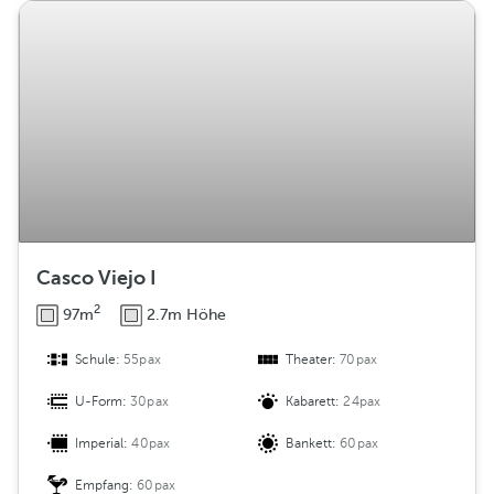
Casco Viejo I
2
97m
2.7m Höhe
Schule:
55pax
Theater:
70pax
U-Form:
30pax
Kabarett:
24pax
Imperial:
40pax
Bankett:
60pax
Empfang:
60pax