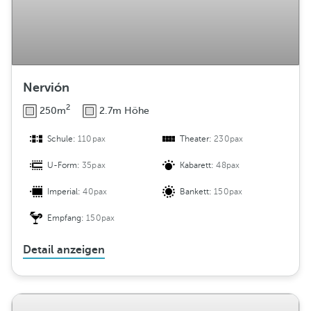
Nervión
2
250m
2.7m Höhe
Schule:
110pax
Theater:
230pax
U-Form:
35pax
Kabarett:
48pax
Imperial:
40pax
Bankett:
150pax
Empfang:
150pax
Detail anzeigen