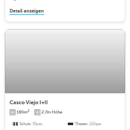
Detail anzeigen
Casco Viejo I+II
2
180m
2.7m Höhe
Schule:
70pax
Theater:
120pax