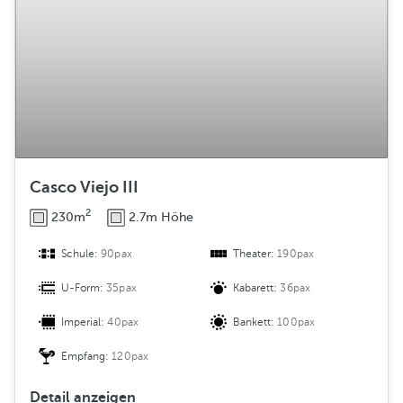
Casco Viejo III
2
230m
2.7m Höhe
Schule:
90pax
Theater:
190pax
U-Form:
35pax
Kabarett:
36pax
Imperial:
40pax
Bankett:
100pax
Empfang:
120pax
Detail anzeigen