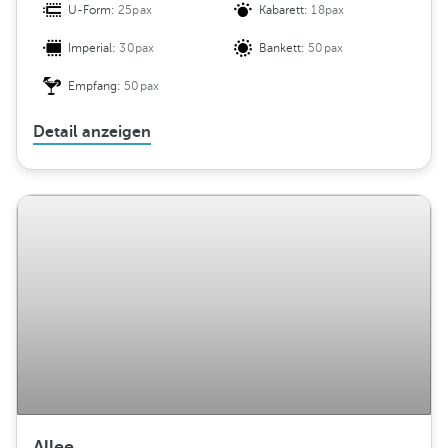
U-Form:
25pax
Kabarett:
18pax
Imperial:
30pax
Bankett:
50pax
Empfang:
50pax
Detail anzeigen
Allee