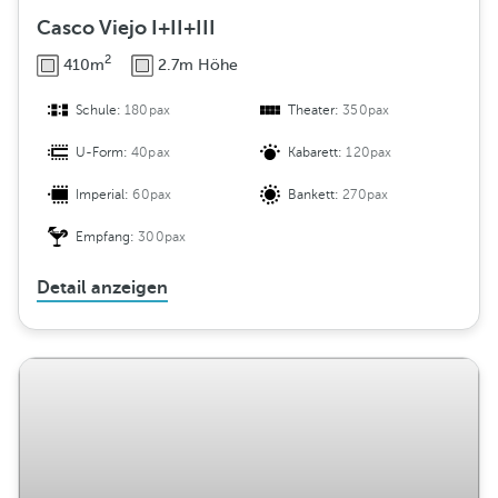
Casco Viejo I+II+III
2
410m
2.7m Höhe
Schule:
180pax
Theater:
350pax
U-Form:
40pax
Kabarett:
120pax
Imperial:
60pax
Bankett:
270pax
Empfang:
300pax
Detail anzeigen