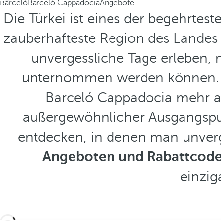
Barceló
Barceló Cappadocia
Angebote
Die Türkei ist eines der begehrtes
zauberhafteste Region des Landes 
unvergessliche Tage erleben, m
unternommen werden können. Mit
Barceló Cappadocia mehr als 
außergewöhnlicher Ausgangspu
entdecken, in denen man unverge
Angeboten und Rabattcod
einzig