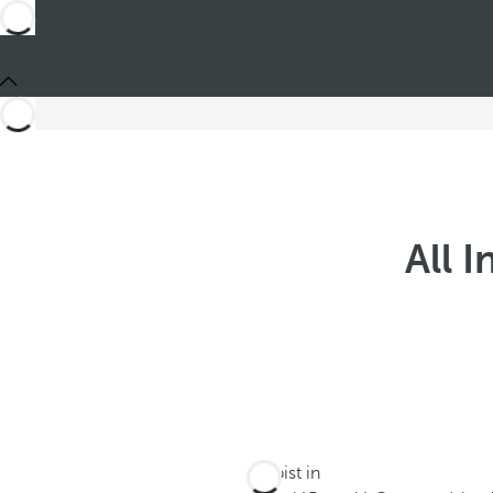
All 
Du bist in