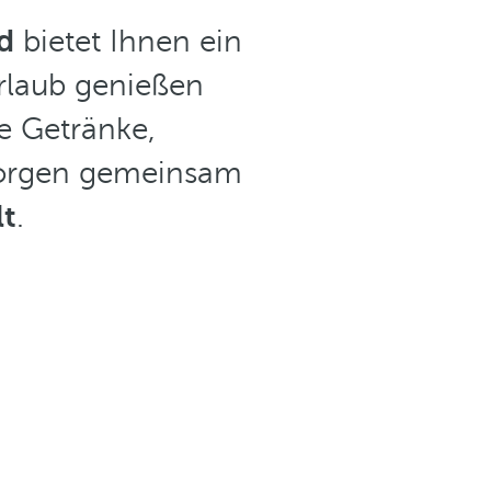
d
bietet Ihnen ein
rlaub genießen
e Getränke,
sorgen gemeinsam
lt
.