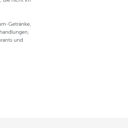
, die nicht im
ium-Getränke,
ehandlungen,
urants und