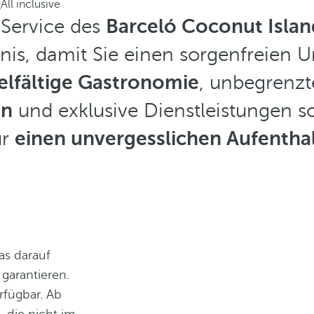
d
All inclusive
-Service des
Barceló Coconut Islan
is, damit Sie einen sorgenfreien U
elfältige Gastronomie
, unbegrenzt
en
und exklusive Dienstleistungen 
ür
einen unvergesslichen Aufentha
as darauf
garantieren.
rfügbar. Ab