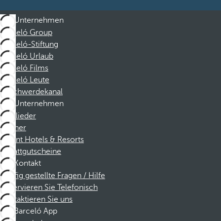
Unternehmen
Barceló Group
Barceló-Stiftung
Barceló Urlaub
Barceló Films
Barceló Leute
Beschwerdekanal
Unternehmen
Mitglieder
Partner
Dorint Hotels & Resorts
Rabattgutscheine
Kontakt
Häufig gestellte Fragen / Hilfe
Reservieren Sie Telefonisch
Kontaktieren Sie uns
Barceló App