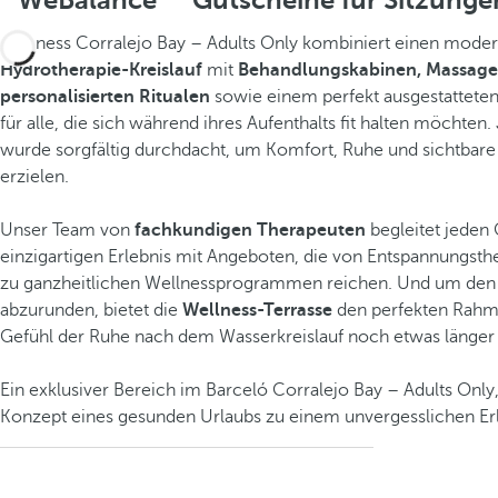
WeBalance
Gutscheine für Sitzunge
Wellness Corralejo Bay – Adults Only kombiniert einen mode
Hydrotherapie-Kreislauf
mit
Behandlungskabinen, Massag
personalisierten Ritualen
sowie einem perfekt ausgestattete
für alle, die sich während ihres Aufenthalts fit halten möchten.
wurde sorgfältig durchdacht, um Komfort, Ruhe und sichtbare
erzielen.
Unser Team von
fachkundigen Therapeuten
begleitet jeden 
einzigartigen Erlebnis mit Angeboten, die von Entspannungsthe
zu ganzheitlichen Wellnessprogrammen reichen. Und um den
abzurunden, bietet die
Wellness-Terrasse
den perfekten Rahm
Gefühl der Ruhe nach dem Wasserkreislauf noch etwas länger
Ein exklusiver Bereich im Barceló Corralejo Bay – Adults Only,
Konzept eines gesunden Urlaubs zu einem unvergesslichen Er