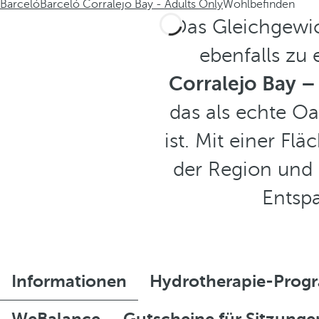
Barceló
Barceló Corralejo Bay - Adults Only
Wohlbefinden
Das Gleichgewic
ebenfalls zu
Corralejo Bay –
das als echte Oa
ist. Mit einer Fl
der Region und 
Entsp
Informationen
Hydrotherapie-Pro