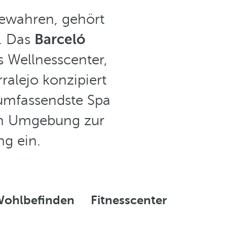
bewahren, gehört
u. Das
Barceló
 Wellnesscenter,
ralejo konzipiert
 umfassendste Spa
ten Umgebung zur
g ein.
Wohlbefinden
Fitnesscenter