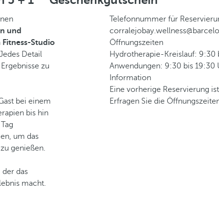
n 5 + 1
Geschenkgutschein
rnen
Telefonnummer für Reservier
en und
corralejobay.wellness@barcel
n
Fitness-Studio
Öffnungszeiten
 Jedes Detail
Hydrotherapie-Kreislauf: 9:30 
 Ergebnisse zu
Anwendungen: 9:30 bis 19:30 
Information
Eine vorherige Reservierung is
Gast bei einem
Erfragen Sie die Öffnungszeiten
rapien bis hin
 Tag
en, um das
 zu genießen.
 der das
lebnis macht.