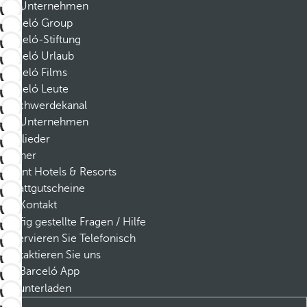
Unternehmen
Barceló Group
Barceló-Stiftung
Barceló Urlaub
Barceló Films
Barceló Leute
Beschwerdekanal
Unternehmen
Mitglieder
Partner
Dorint Hotels & Resorts
Rabattgutscheine
Kontakt
Häufig gestellte Fragen / Hilfe
Reservieren Sie Telefonisch
Kontaktieren Sie uns
Barceló App
Herunterladen