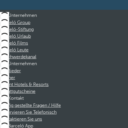
Unternehmen
Barceló Group
Barceló-Stiftung
Barceló Urlaub
Barceló Films
Barceló Leute
Beschwerdekanal
Unternehmen
Mitglieder
Partner
Dorint Hotels & Resorts
Rabattgutscheine
Kontakt
Häufig gestellte Fragen / Hilfe
Reservieren Sie Telefonisch
Kontaktieren Sie uns
Barceló App