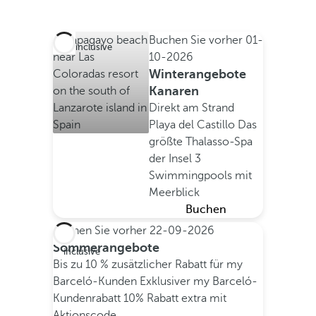
Buchen Sie vorher
01-
All inclusive
10-2026
Winterangebote
Kanaren
Direkt am Strand
Playa del Castillo
Das
größte Thalasso-Spa
der Insel
3
Swimmingpools mit
Meerblick
Buchen
Buchen Sie vorher
22-09-2026
All
Sommerangebote
inclusive
Bis zu 10 % zusätzlicher Rabatt für my
Barceló-Kunden
Exklusiver my Barceló-
Kundenrabatt
10% Rabatt extra mit
Aktionscode