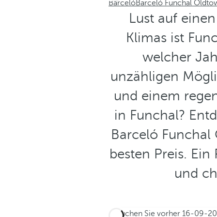
Barceló
Barceló Funchal Oldto
Lust auf eine
Klimas ist Func
welcher Jahr
unzähligen Mögli
und einem regen
in Funchal? Entd
Barceló Funchal
besten Preis. Ein
und ch
Buchen Sie vorher
16-09-2