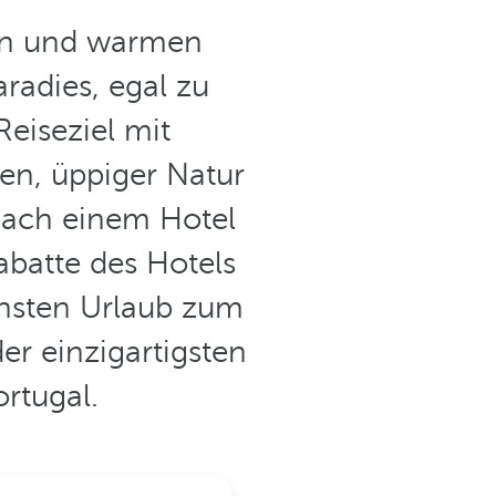
men und warmen
aradies, egal zu
Reiseziel mit
en, üppiger Natur
nach einem Hotel
abatte des Hotels
hsten Urlaub zum
er einzigartigsten
rtugal.