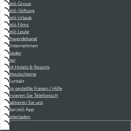
Barceló Group
Barceló-Stiftung
Barceló Urlaub
Barceló Films
Barceló Leute
Beschwerdekanal
Unternehmen
Mitglieder
Partner
Dorint Hotels & Resorts
Rabattgutscheine
Kontakt
Häufig gestellte Fragen / Hilfe
Reservieren Sie Telefonisch
Kontaktieren Sie uns
Barceló App
Herunterladen