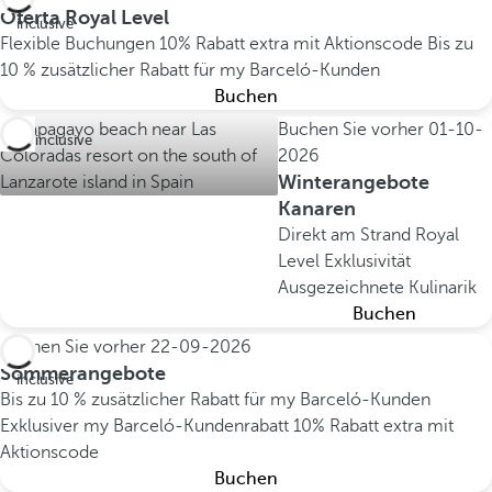
All
Oferta Royal Level
inclusive
Flexible Buchungen
10% Rabatt extra mit Aktionscode
Bis zu
10 % zusätzlicher Rabatt für my Barceló-Kunden
Buchen
Buchen Sie vorher
01-10-
All inclusive
2026
Winterangebote
Kanaren
Direkt am Strand
Royal
Level Exklusivität
Ausgezeichnete Kulinarik
Buchen
Buchen Sie vorher
22-09-2026
All
Sommerangebote
inclusive
Bis zu 10 % zusätzlicher Rabatt für my Barceló-Kunden
Exklusiver my Barceló-Kundenrabatt
10% Rabatt extra mit
Aktionscode
Buchen