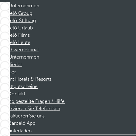
Unternehmen
Barceló Group
Barceló-Stiftung
Barceló Urlaub
Barceló Films
Barceló Leute
Beschwerdekanal
Unternehmen
Mitglieder
Partner
Dorint Hotels & Resorts
Rabattgutscheine
Kontakt
Häufig gestellte Fragen / Hilfe
Reservieren Sie Telefonisch
Kontaktieren Sie uns
Barceló App
Herunterladen