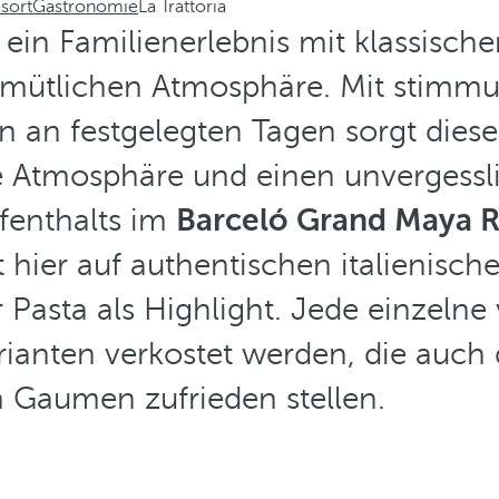
sort
Gastronomie
La Trattoria
t ein Familienerlebnis mit klassischer
emütlichen Atmosphäre. Mit stimmu
en an festgelegten Tagen sorgt diese
e Atmosphäre und einen unvergess
fenthalts im
Barceló Grand Maya R
 hier auf authentischen italienisch
r Pasta als Highlight. Jede einzeln
rianten verkostet werden, die auch
n Gaumen zufrieden stellen.