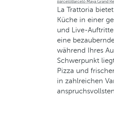
Barceló
Barceló Maya Grand Re
La Trattoria biete
Küche in einer g
und Live-Auftritt
eine bezaubernd
während Ihres Au
Schwerpunkt liegt
Pizza und frische
in zahlreichen Va
anspruchsvollste