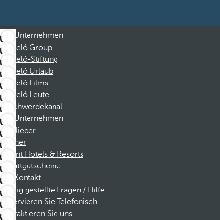
Unternehmen
Barceló Group
Barceló-Stiftung
Barceló Urlaub
Barceló Films
Barceló Leute
Beschwerdekanal
Unternehmen
Mitglieder
Partner
Dorint Hotels & Resorts
Rabattgutscheine
Kontakt
Häufig gestellte Fragen / Hilfe
Reservieren Sie Telefonisch
Kontaktieren Sie uns