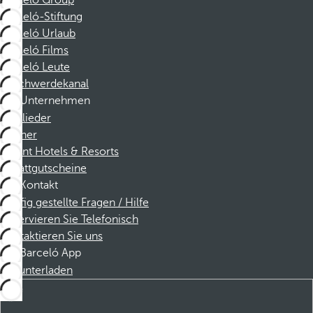
Barceló Group
Barceló-Stiftung
Barceló Urlaub
Barceló Films
Barceló Leute
Beschwerdekanal
Unternehmen
Mitglieder
Partner
Dorint Hotels & Resorts
Rabattgutscheine
Kontakt
Häufig gestellte Fragen / Hilfe
Reservieren Sie Telefonisch
Kontaktieren Sie uns
Barceló App
Herunterladen