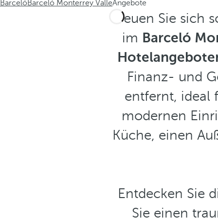
Barceló
Barceló Monterrey Valle
Angebote
Freuen Sie sich 
im
Barceló Mon
Hotelangeboten
Finanz- und Ge
entfernt, ideal
modernen Einric
Küche, einen Auß
Entdecken Sie d
Sie einen tra