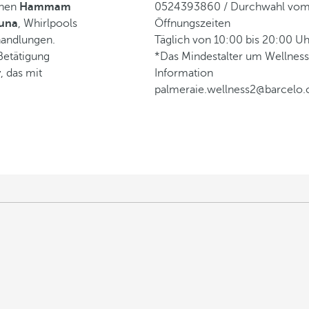
chen
Hammam
0524393860 / Durchwahl vom
una
, Whirlpools
Öffnungszeiten
andlungen.
Täglich von 10:00 bis 20:00 Uh
 Betätigung
*Das Mindestalter um Wellness
r
, das mit
Information
palmeraie.wellness2@barcelo