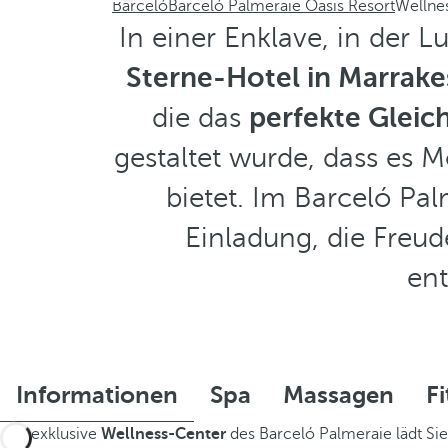
Barceló
Barceló Palmeraie Oasis Resort
Wellnes
In einer Enklave, in der 
Sterne-Hotel in Marrak
die das
perfekte Gleic
gestaltet wurde, dass es 
bietet. Im Barceló Pal
Einladung, die Fre
ent
Informationen
Spa
Massagen
F
Das exklusive
Wellness-Center
des Barceló Palmeraie lädt Sie 