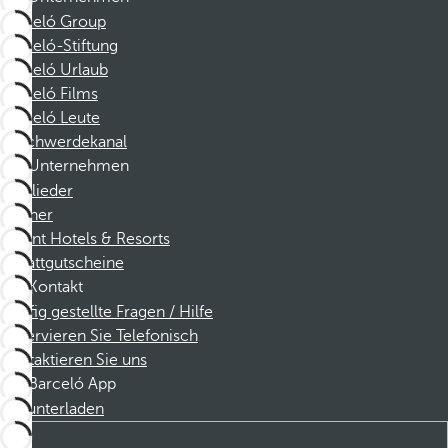
Barceló Group
Barceló-Stiftung
Barceló Urlaub
Barceló Films
Barceló Leute
Beschwerdekanal
Unternehmen
Mitglieder
Partner
Dorint Hotels & Resorts
Rabattgutscheine
Kontakt
Häufig gestellte Fragen / Hilfe
Reservieren Sie Telefonisch
Kontaktieren Sie uns
Barceló App
Herunterladen