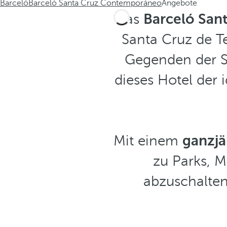
Barceló
Barceló Santa Cruz Contemporáneo
Angebote
Das
Barceló San
Santa Cruz de Te
Gegenden der St
dieses Hotel der 
Mit einem
ganzjä
zu Parks, M
abzuschalten