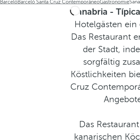
Barceló
Barceló Santa Cruz Contemporáneo
Gastronomie
Sana
Sanabria - Típi
Hotelgästen ein
Das Restaurant e
der Stadt, ind
sorgfältig zu
Köstlichkeiten bi
Cruz Contemporá
Angeboten
Das Restaurant
kanarischen Köch