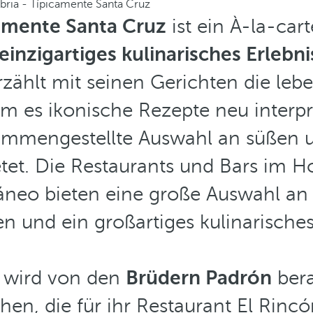
bria - Típicamente Santa Cruz
camente Santa Cruz
ist ein À-la-car
einzigartiges kulinarisches Erlebni
rzählt mit seinen Gerichten die leb
em es ikonische Rezepte neu interpr
sammengestellte Auswahl an süßen 
etet. Die Restaurants und Bars im H
neo bieten eine große Auswahl an
 und ein großartiges kulinarisches
 wird von den
Brüdern Padrón
bera
en, die für ihr Restaurant El Rinc