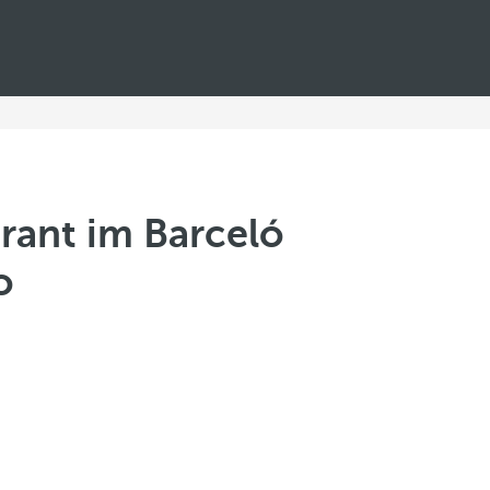
rant im Barceló
o