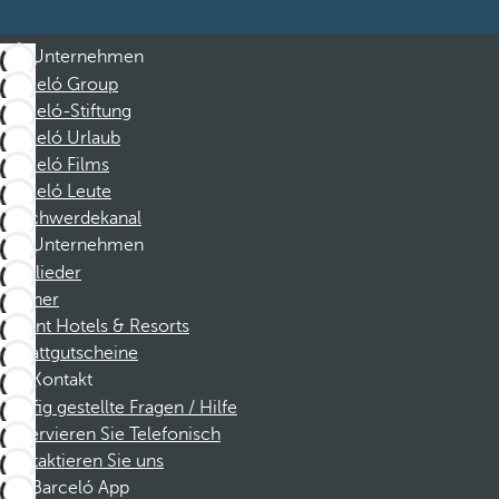
Unternehmen
Barceló Group
Barceló-Stiftung
Barceló Urlaub
Barceló Films
Barceló Leute
Beschwerdekanal
Unternehmen
Mitglieder
Partner
Dorint Hotels & Resorts
Rabattgutscheine
Kontakt
Häufig gestellte Fragen / Hilfe
Reservieren Sie Telefonisch
Kontaktieren Sie uns
Barceló App