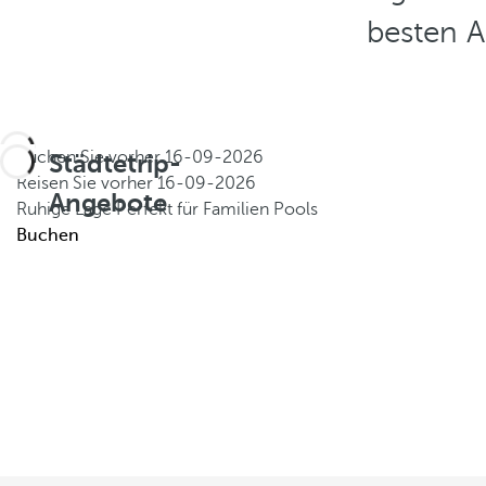
besten A
Buchen Sie vorher
16-09-2026
Städtetrip-
Reisen Sie vorher
16-09-2026
Angebote
Ruhige Lage
Perfekt für Familien
Pools
Buchen