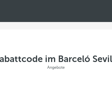
battcode im Barceló Sevi
Angebote