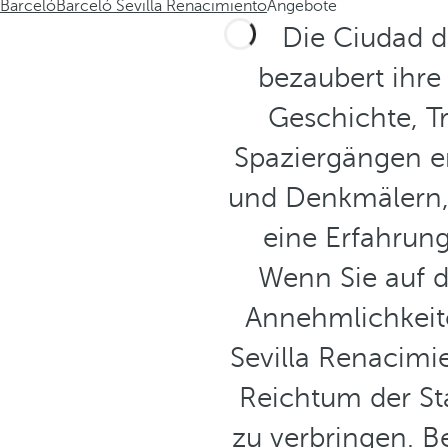
Barceló
Barceló Sevilla Renacimiento
Angebote
Die Ciudad de
bezaubert ihre
Geschichte, T
Spaziergängen e
und Denkmälern, d
eine Erfahrung
Wenn Sie auf d
Annehmlichkeiten
Sevilla Renacimi
Reichtum der St
zu verbringen. B