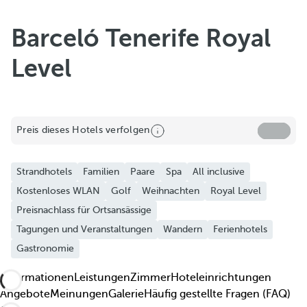
Zu Favoriten hinzufügen
Weitere Fotos und Videos ansehen
Barceló Tenerife Royal
Level
Preis dieses Hotels verfolgen
Strandhotels
Familien
Paare
Spa
All inclusive
Kostenloses WLAN
Golf
Weihnachten
Royal Level
Preisnachlass für Ortsansässige
Tagungen und Veranstaltungen
Wandern
Ferienhotels
Gastronomie
Informationen
Leistungen
Zimmer
Hoteleinrichtungen
Angebote
Meinungen
Galerie
Häufig gestellte Fragen (FAQ)