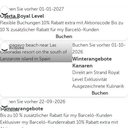
Buchen Sie vorher
01-01-2027
All
Oferta Royal Level
inclusive
Flexible Buchungen
10% Rabatt extra mit Aktionscode
Bis zu
10 % zusätzlicher Rabatt für my Barceló-Kunden
Buchen
Buchen Sie vorher
01-10-
All inclusive
2026
Winterangebote
Kanaren
Direkt am Strand
Royal
Level Exklusivität
Ausgezeichnete Kulinarik
Buchen
Buchen Sie vorher
22-09-2026
All
Sommerangebote
inclusive
Bis zu 10 % zusätzlicher Rabatt für my Barceló-Kunden
Exklusiver my Barceló-Kundenrabatt
10% Rabatt extra mit