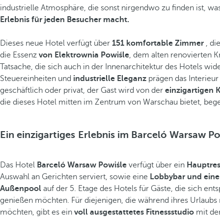
industrielle Atmosphäre, die sonst nirgendwo zu finden ist, w
Erlebnis für jeden Besucher macht.
Dieses neue Hotel verfügt über
151 komfortable Zimmer
, di
die Essenz
von Elektrownia Powiśle
, dem alten renovierten K
Tatsache, die sich auch in der Innenarchitektur des Hotels wid
Steuereinheiten und
industrielle Eleganz
prägen das Interieu
geschäftlich oder privat, der Gast wird von der
einzigartigen 
die dieses Hotel mitten im Zentrum von Warschau bietet, begei
Ein einzigartiges Erlebnis im Barceló Warsaw P
Das Hotel
Barceló Warsaw Powiśle
verfügt über ein
Hauptres
Auswahl an Gerichten serviert, sowie eine
Lobbybar und eine
Außenpool
auf der 5. Etage des Hotels für Gäste, die sich en
genießen möchten. Für diejenigen, die während ihres Urlaubs 
möchten, gibt es ein
voll ausgestattetes Fitnessstudio
mit de