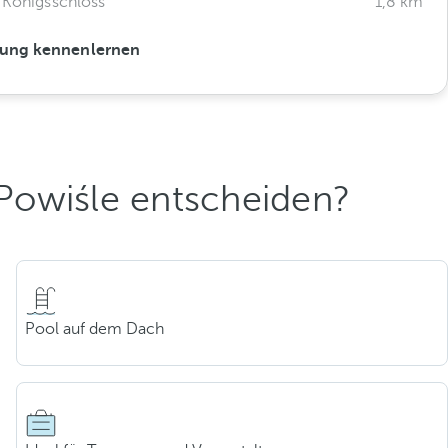
d Königsschloss
1,8 km
ung kennenlernen
 Powiśle entscheiden?
Pool auf dem Dach