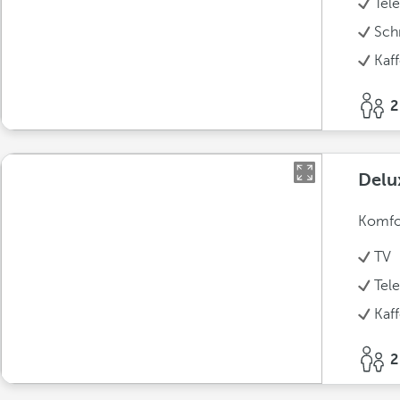
Tel
Sch
Kaf
2
Delu
Komfor
TV
Tel
Kaf
2