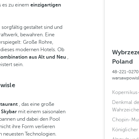
as es zu einem
einzigartigen
e sorgfältig gestaltet sind und
raftwerk, bewahren. Eine
erspiegelt: Große Rohre,
r dieses modernen Hotels. Ob
Wybrzeze
Kombination aus Alt und Neu
,
Poland
stert sein.
48-221-027
warsawpowis
owisle
Kopernikus
Denkmal de
taurant
, das eine große
Wahrzeichen
 Skybar
mit einem saisonalen
tspannen und dabei den Pool
Chopin-Mu
nicht ihre Form verlieren
Königlicher
n neuesten Technologien.