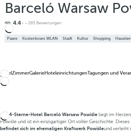
Barceló Warsaw Po
4.4
283 Bewertungen
Paare
Kostenloses WLAN
Stadt
Kultur
Shopping
Haustie
Hotel
Zimmer
Galerie
Hoteleinrichtungen
Tagungen und Vera
Das
4-Sterne-Hotel Barceló Warsaw Powiśle
liegt im Herzen
Powiśle und ist ein einzigartiger Ort voller Geschichte. Dies
befindet sich im ehemaligen Kraftwerk Powiśle
und verleiht 