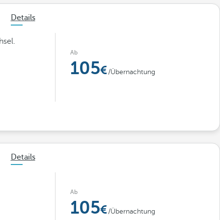
Details
hsel.
Ab
105
/Übernachtung
Details
Ab
105
/Übernachtung