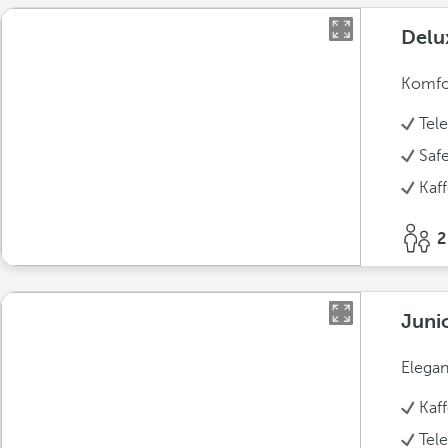
Delu
Komfor
Tel
Saf
Kaf
2
Juni
Elegan
Kaf
Tel