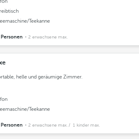
efon
reibtisch
feemaschine/Teekanne
 Personen
2 erwachsene max.
xe
table, helle und geräumige Zimmer.
efon
feemaschine/Teekanne
 Personen
2 erwachsene max.
/ 1 kinder max.