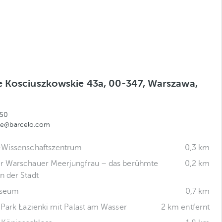
 Kosciuszkowskie 43a, 00-347, Warszawa,
050
le@barcelo.com
-Wissenschaftszentrum
0,3 km
r Warschauer Meerjungfrau – das berühmte
0,2 km
 der Stadt
seum
0,7 km
 Park Łazienki mit Palast am Wasser
2 km entfernt