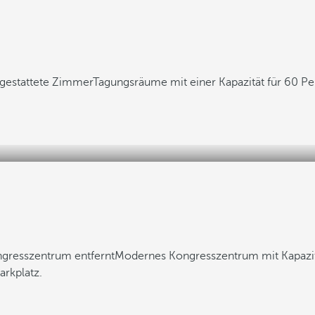
gestattete Zimmer
Tagungsräume mit einer Kapazität für 60 P
gresszentrum entfernt
Modernes Kongresszentrum mit Kapazit
rkplatz.