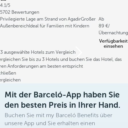
4.1/5
5702 Bewertungen
Privilegierte Lage am Strand von Agadir
Großer
Ab
Außenbereich
Ideal für Familien mit Kindern
89
/
Übernachtung
Verfügbarkeit
einsehen
/3 ausgewählte Hotels zum Vergleich
rgleichen Sie bis zu 3 Hotels und buchen Sie das Hotel, das
hren Anforderungen am besten entspricht
chließen
ergleichen
Mit der Barceló-App haben Sie
den besten Preis in Ihrer Hand.
Buchen Sie mit my Barceló Benefits über
unsere App und Sie erhalten einen