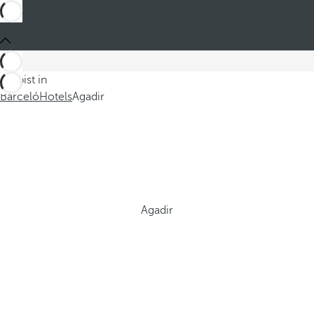
Du bist in
Barceló
Hotels
Agadir
Agadir