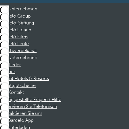
Unternehmen
Barceló Group
Barceló-Stiftung
Barceló Urlaub
Barceló Films
Barceló Leute
Beschwerdekanal
Unternehmen
Mitglieder
Partner
Dorint Hotels & Resorts
Rabattgutscheine
Kontakt
Häufig gestellte Fragen / Hilfe
Reservieren Sie Telefonisch
Kontaktieren Sie uns
Barceló App
Herunterladen