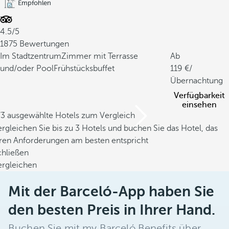
Empfohlen
4.5/5
1875 Bewertungen
Im Stadtzentrum
Zimmer mit Terrasse
Ab
und/oder Pool
Frühstücksbuffet
119
/
Übernachtung
Verfügbarkeit
einsehen
/3 ausgewählte Hotels zum Vergleich
rgleichen Sie bis zu 3 Hotels und buchen Sie das Hotel, das
hren Anforderungen am besten entspricht
chließen
ergleichen
Mit der Barceló-App haben Sie
den besten Preis in Ihrer Hand.
Buchen Sie mit my Barceló Benefits über